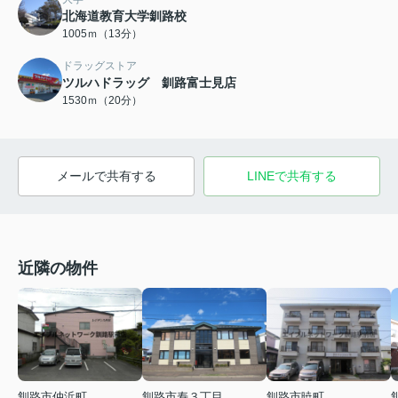
北海道教育大学釧路校
1005ｍ（13分）
ドラッグストア
ツルハドラッグ 釧路富士見店
1530ｍ（20分）
メールで共有する
LINEで共有する
近隣の物件
釧路市仲浜町
釧路市寿３丁目
釧路市暁町