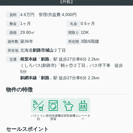
【外観】
4.6万円 管理/共益費 4,000円
賃料
1ヶ月
0.5ヶ月
敷金
礼金
29.80㎡
1DK
面積
間取り
築36年
3階/6階建
築年数
所在階
北海道
釧路市
城山
２丁目
所在地
根室本線
「
釧路
」駅 徒歩27分車6分 2.2km
交通
くしろバス(釧路市)「鶴ヶ岱２丁目」バス停下車 徒歩
5分
釧網本線
「
釧路
」駅 徒歩27分車6分 2.2km
物件の特徴
バストイレ
室内洗濯機
浴室乾燥機
エレベータ
別
置場
ー
セールスポイント