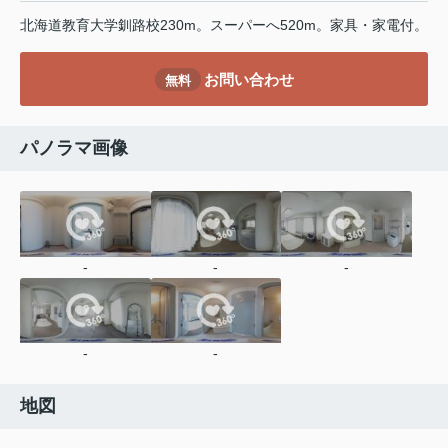
北海道教育大学釧路校230m。スーパーへ520m。家具・家電付。
お問い合わせ
無料
パノラマ画像
-
-
-
-
-
地図