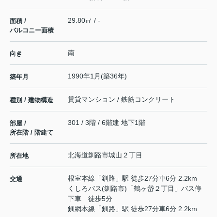
29.80㎡ / -
面積 /
バルコニー面積
南
向き
1990年1月(築36年)
築年月
賃貸マンション / 鉄筋コンクリート
種別 / 建物構造
301 / 3階 / 6階建 地下1階
部屋 /
所在階 / 階建て
北海道
釧路市
城山
２丁目
所在地
根室本線
「
釧路
」駅 徒歩27分車6分 2.2km
交通
くしろバス(釧路市)「鶴ヶ岱２丁目」バス停
下車 徒歩5分
釧網本線
「
釧路
」駅 徒歩27分車6分 2.2km