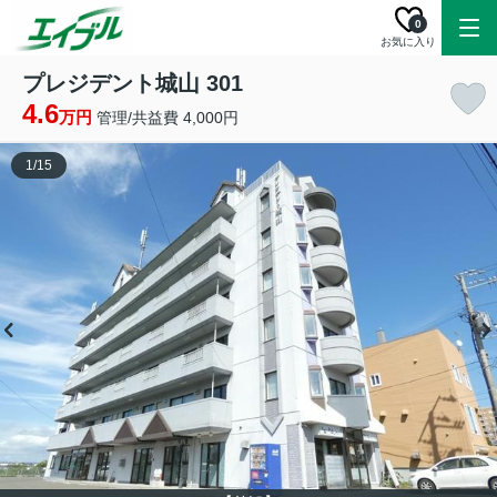
0
お気に入り
プレジデント城山 301
4.6
万円
管理/共益費 4,000円
1
/
15