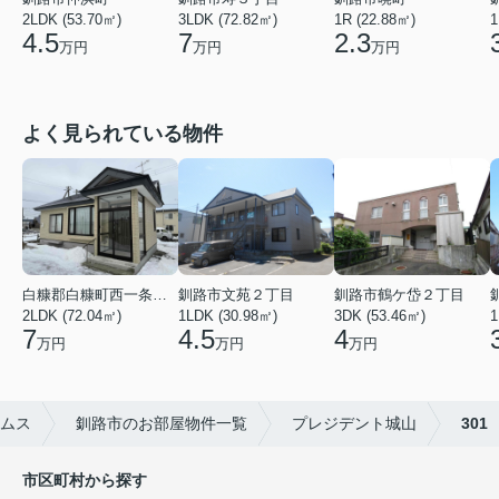
2LDK (53.70㎡)
3LDK (72.82㎡)
1R (22.88㎡)
1
4.5
7
2.3
万円
万円
万円
よく見られている物件
白糠郡白糠町西一条南４丁目
釧路市文苑２丁目
釧路市鶴ケ岱２丁目
2LDK (72.04㎡)
1LDK (30.98㎡)
3DK (53.46㎡)
1
7
4.5
4
万円
万円
万円
ムス
釧路市のお部屋物件一覧
プレジデント城山
301
市区町村から探す