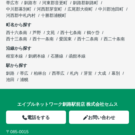
帯広市
釧路市
河東郡音更町
釧路郡釧路町
中川郡幕別町
河西郡芽室町
広尾郡大樹町
中川郡池田町
河西郡中札内村
十勝郡浦幌町
町名から探す
西十六条南
芦野
文苑
西十七条南
鶴ケ岱
西十三条南
西十一条南
愛国東
西十二条南
西二十条南
沿線から探す
根室本線
釧網本線
石勝線
函館本線
駅から探す
釧路
帯広
柏林台
西帯広
札内
芽室
大成
幕別
池田
浦幌
エイブルネットワーク釧路駅前店 株式会社セムス
電話をする
お問い合わせ
〒085-0015