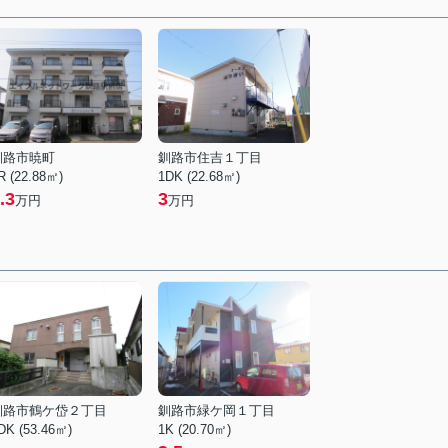
釧路市暁町
釧路市住吉１丁目
R (22.88㎡)
1DK (22.68㎡)
.3
3
万円
万円
釧路市鶴ケ岱２丁目
釧路市緑ケ岡１丁目
DK (53.46㎡)
1K (20.70㎡)