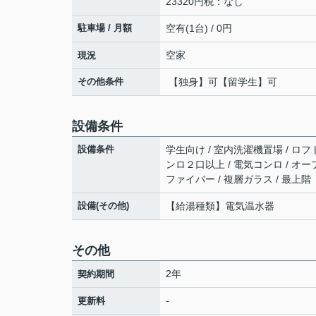
23320円税：なし
駐車場 / 月額
空有(1台) / 0円
空家
現況
その他条件
【独身】可【留学生】可
設備条件
設備条件
学生向け / 室内洗濯機置場 / ロフト
ンロ２口以上 / 電気コンロ / オー
ファイバー / 複層ガラス / 最上階
設備(その他)
【給湯種類】電気温水器
その他
2年
契約期間
-
更新料