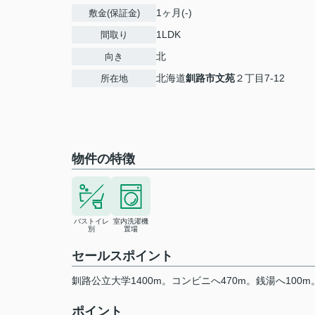
1ヶ月(-)
敷金(保証金)
1LDK
間取り
北
向き
北海道
釧路市
文苑
２丁目7-12
所在地
物件の特徴
バストイレ
室内洗濯機
別
置場
セールスポイント
釧路公立大学1400m。コンビニへ470m。銭湯へ100m
ポイント