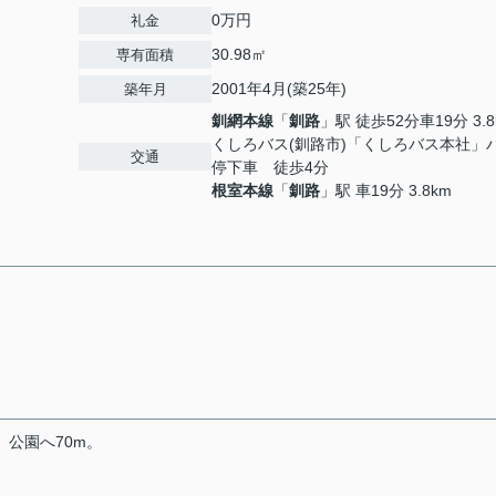
0万円
礼金
30.98㎡
専有面積
2001年4月(築25年)
築年月
釧網本線
「
釧路
」駅 徒歩52分車19分 3.8
くしろバス(釧路市)「くしろバス本社」
交通
停下車 徒歩4分
根室本線
「
釧路
」駅 車19分 3.8km
。公園へ70m。