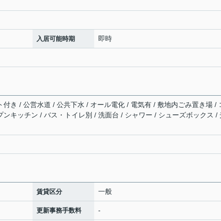
即時
入居可能時期
付き / 公営水道 / 公共下水 / オール電化 / 電気有 / 敷地内ごみ置き場 / 
プンキッチン / バス・トイレ別 / 洗面台 / シャワー / シューズボックス /
一般
賃貸区分
-
更新事務手数料