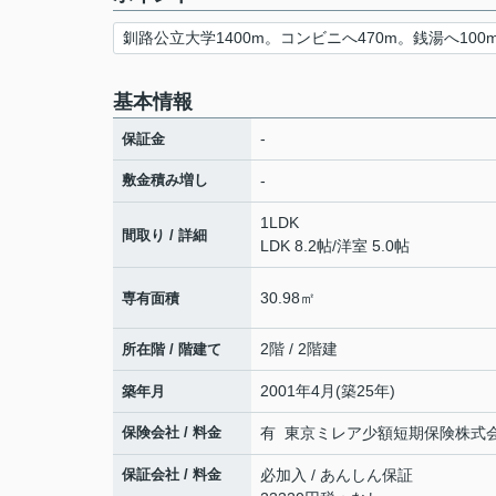
釧路公立大学1400m。コンビニへ470m。銭湯へ100
基本情報
-
保証金
敷金積み増し
-
1LDK
間取り / 詳細
LDK 8.2帖
/
洋室 5.0帖
30.98㎡
専有面積
2階 / 2階建
所在階 / 階建て
2001年4月(築25年)
築年月
保険会社 / 料金
有 東京ミレア少額短期保険株式会社 2
保証会社 / 料金
必加入 / あんしん保証