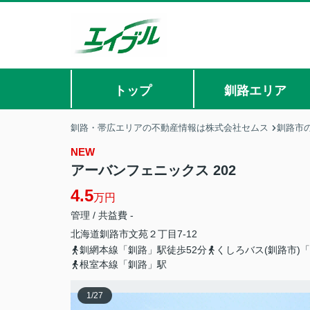
トップ
釧路エリア
釧路・帯広エリアの不動産情報は株式会社セムス
釧路市
NEW
アーバンフェニックス 202
4.5
万円
管理 / 共益費 -
北海道
釧路市
文苑
２丁目7-12
釧網本線「釧路」駅徒歩52分
くしろバス(釧路市)
根室本線「釧路」駅
1
/
27