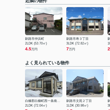
近隣の物件
釧路市仲浜町
釧路市寿３丁目
2LDK (53.70㎡)
3LDK (72.82㎡)
1
4.5
7
2
万円
万円
よく見られている物件
白糠郡白糠町西一条南４丁目
釧路市文苑２丁目
2LDK (72.04㎡)
1LDK (30.98㎡)
3