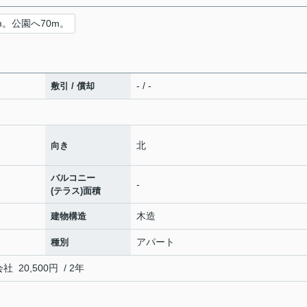
m。公園へ70m。
- / -
敷引 / 償却
北
向き
バルコニー
-
(テラス)面積
木造
建物構造
アパート
種別
0,500円 / 2年