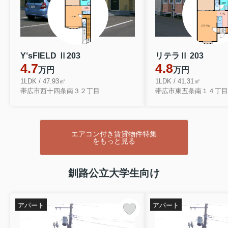
Y‘sFIELD Ⅱ203
リテラⅡ 203
4.7
4.8
万円
万円
1LDK / 47.93㎡
1LDK / 41.31㎡
帯広市西十四条南３２丁目
帯広市東五条南１４丁目
エアコン付き賃貸物件特集
をもっと見る
釧路公立大学生向け
アパート
アパート