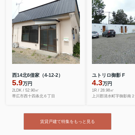
西14北6借家（4-12-2）
ユトリロ御影 F
5.9
4.3
万円
万円
2LDK / 52.90㎡
1R / 28.98㎡
帯広市西十四条北６丁目
上川郡清水町字御影南２
賃貸戸建て特集をもっと見る