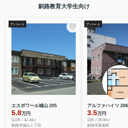
釧路教育大学生向け
アパート
アパート
エスポワール城山 205
アルファハイツ 206
5.8
3.5
万円
万円
1LDK / 42.44㎡
1DK / 28.90㎡
釧路市城山１丁目
釧路市新富町