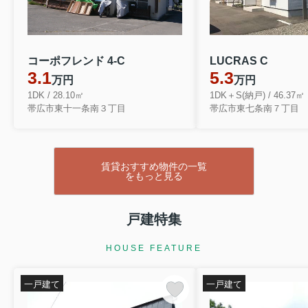
コーポフレンド 4-C
LUCRAS C
3.1
5.3
万円
万円
1DK / 28.10㎡
1DK＋S(納戸) / 46.37㎡
帯広市東十一条南３丁目
帯広市東七条南７丁目
賃貸おすすめ物件の一覧
をもっと見る
戸建特集
HOUSE FEATURE
一戸建て
一戸建て