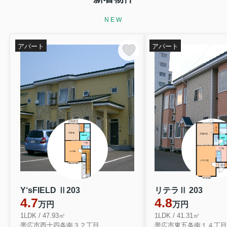
NEW
アパート
アパート
Y‘sFIELD Ⅱ203
リテラⅡ 203
4.7
4.8
万円
万円
1LDK / 47.93㎡
1LDK / 41.31㎡
帯広市西十四条南３２丁目
帯広市東五条南１４丁目