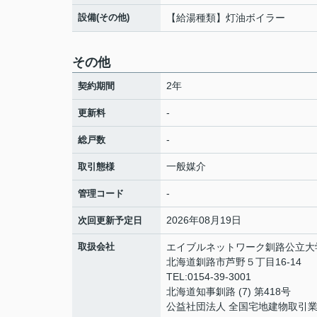
設備(その他)
【給湯種類】灯油ボイラー
その他
2年
契約期間
-
更新料
-
総戸数
一般媒介
取引態様
-
管理コード
2026年08月19日
次回更新予定日
取扱会社
エイブルネットワーク釧路公立大
北海道釧路市芦野５丁目16-14
TEL:0154-39-3001
北海道知事釧路 (7) 第418号
公益社団法人 全国宅地建物取引