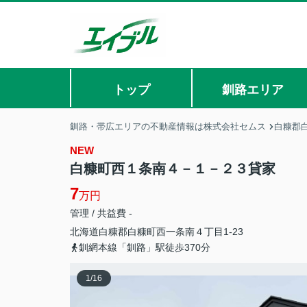
トップ
釧路エリア
釧路・帯広エリアの不動産情報は株式会社セムス
白糠郡
NEW
白糠町西１条南４－１－２３貸家
7
万円
管理 / 共益費 -
北海道
白糠郡白糠町
西一条南
４丁目1-23
釧網本線「釧路」駅徒歩370分
1
/
16