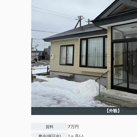
【外観】
7
万円
賃料
1ヶ月(-)
敷金(保証金)