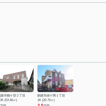
釧路市鶴ケ岱２丁目
釧路市緑ケ岡１丁目
DK (53.46㎡)
1K (20.70㎡)
3.5
万円
万円