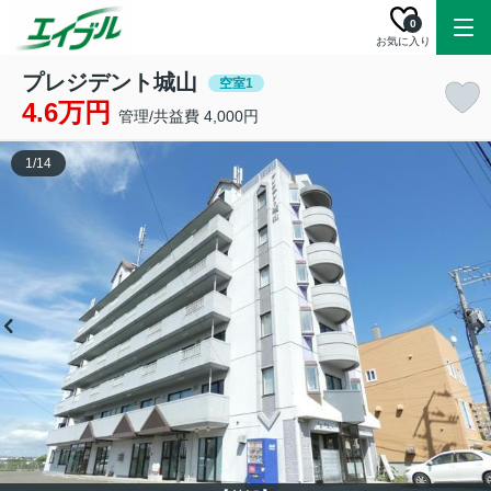
0
お気に入り
プレジデント城山
空室1
4.6万円
管理/共益費 4,000円
1
/
14