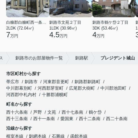
白糠郡白糠町西一条南４丁目
釧路市文苑２丁目
釧路市鶴ケ岱２丁目
2LDK (72.04㎡)
1LDK (30.98㎡)
3DK (53.46㎡)
1
7
4.5
4
万円
万円
万円
ス
釧路市のお部屋物件一覧
釧路駅
プレジデント城山
市区町村から探す
帯広市
釧路市
河東郡音更町
釧路郡釧路町
中川郡幕別町
河西郡芽室町
広尾郡大樹町
中川郡池田町
河西郡中札内村
十勝郡浦幌町
町名から探す
西十六条南
芦野
文苑
西十七条南
鶴ケ岱
西十三条南
西十一条南
愛国東
西十二条南
西二十条南
沿線から探す
根室本線
釧網本線
石勝線
函館本線