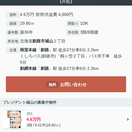
【外観】
4.6万円 管理/共益費 4,000円
賃料
29.80㎡
1DK
面積
間取り
築36年
3階/6階建
築年数
所在階
北海道
釧路市
城山
２丁目
所在地
根室本線
「
釧路
」駅 徒歩27分車6分 2.2km
交通
くしろバス(釧路市)「鶴ヶ岱２丁目」バス停下車 徒歩
5分
釧網本線
「
釧路
」駅 徒歩27分車6分 2.2km
お問い合わせ
無料
プレジデント城山の募集中物件
301
4.6万円
3階 / 9.01坪(29.80㎡)