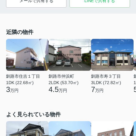
メールで共有する
LINEで共有する
近隣の物件
釧路市住吉１丁目
釧路市仲浜町
釧路市寿３丁目
1DK (22.68㎡)
2LDK (53.70㎡)
3LDK (72.82㎡)
1
3
4.5
7
万円
万円
万円
よく見られている物件