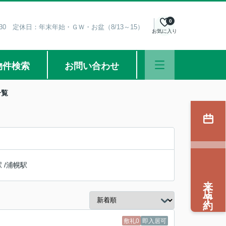
0
8:30 定休日：年末年始・ＧＷ・お盆（8/13～15）
お気に入り
物件検索
お問い合わせ
一覧
駅
/
浦幌駅
来店予約
敷礼0
即入居可