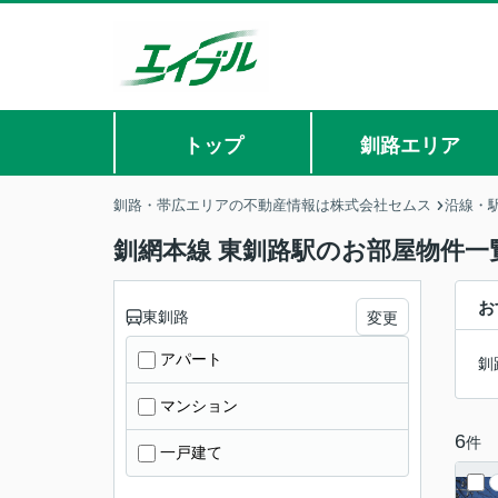
トップ
釧路エリア
釧路・帯広エリアの不動産情報は株式会社セムス
沿線・
釧網本線 東釧路駅のお部屋物件一
お
東釧路
変更
アパート
釧
マンション
6
件
一戸建て