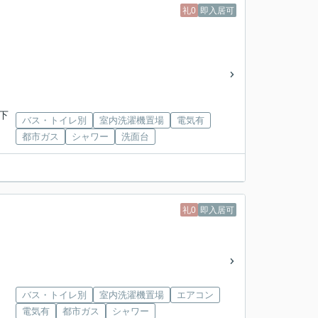
礼0
即入居可
下
バス・トイレ別
室内洗濯機置場
電気有
都市ガス
シャワー
洗面台
礼0
即入居可
バス・トイレ別
室内洗濯機置場
エアコン
電気有
都市ガス
シャワー