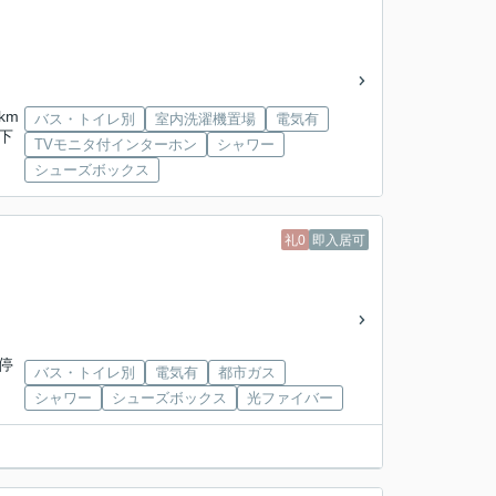
km
バス・トイレ別
室内洗濯機置場
電気有
下
TVモニタ付インターホン
シャワー
シューズボックス
礼0
即入居可
停
バス・トイレ別
電気有
都市ガス
シャワー
シューズボックス
光ファイバー