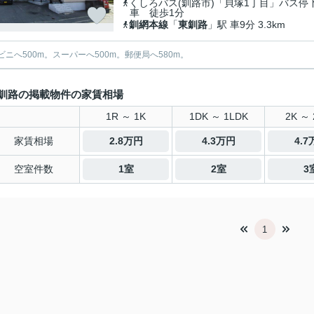
くしろバス(釧路市)「貝塚1丁目」バス停
車 徒歩1分
釧網本線
「
東釧路
」駅 車9分 3.3km
ビニへ500m。スーパーへ500m。郵便局へ580m。
釧路の掲載物件の家賃相場
1R ～ 1K
1DK ～ 1LDK
2K ～ 
家賃相場
2.8万円
4.3万円
4.
空室件数
1室
2室
3
1