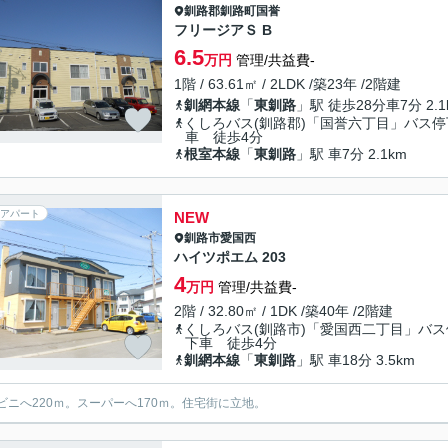
釧路郡釧路町
国誉
フリージアＳ B
6.5
万円
管理/共益費-
1階 / 63.61㎡ / 2LDK /築23年 /2階建
釧網本線
「
東釧路
」駅 徒歩28分車7分 2.1
くしろバス(釧路郡)「国誉六丁目」バス停
車 徒歩4分
根室本線
「
東釧路
」駅 車7分 2.1km
アパート
NEW
釧路市
愛国西
ハイツポエム 203
4
万円
管理/共益費-
2階 / 32.80㎡ / 1DK /築40年 /2階建
くしろバス(釧路市)「愛国西二丁目」バス
下車 徒歩4分
釧網本線
「
東釧路
」駅 車18分 3.5km
ビニへ220ｍ。スーパーへ170ｍ。住宅街に立地。