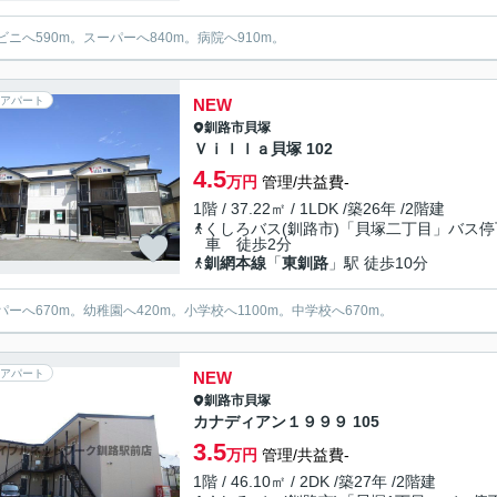
ビニへ590m。スーパーへ840m。病院へ910m。
アパート
NEW
釧路市
貝塚
Ｖｉｌｌａ貝塚 102
4.5
万円
管理/共益費-
1階 / 37.22㎡ / 1LDK /築26年 /2階建
くしろバス(釧路市)「貝塚二丁目」バス停
車 徒歩2分
釧網本線
「
東釧路
」駅 徒歩10分
パーへ670m。幼稚園へ420m。小学校へ1100m。中学校へ670m。
アパート
NEW
釧路市
貝塚
カナディアン１９９９ 105
3.5
万円
管理/共益費-
1階 / 46.10㎡ / 2DK /築27年 /2階建