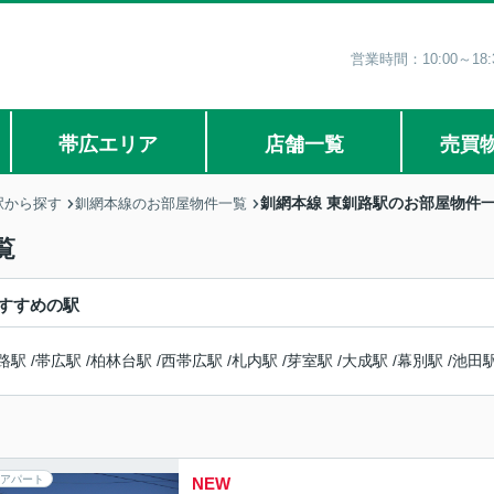
営業時間：10:00～1
帯広エリア
店舗一覧
売買
釧網本線 東釧路駅のお部屋物件
駅から探す
釧網本線のお部屋物件一覧
覧
すすめの駅
路駅
/
帯広駅
/
柏林台駅
/
西帯広駅
/
札内駅
/
芽室駅
/
大成駅
/
幕別駅
/
池田
アパート
NEW