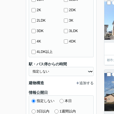
2K
2DK
2LDK
3K
3DK
3LDK
4K
4DK
4LDK以上
都市
駅・バス停からの時間
建物構造
追加する
情報公開日
指定しない
本日
3日以内
1週間以内