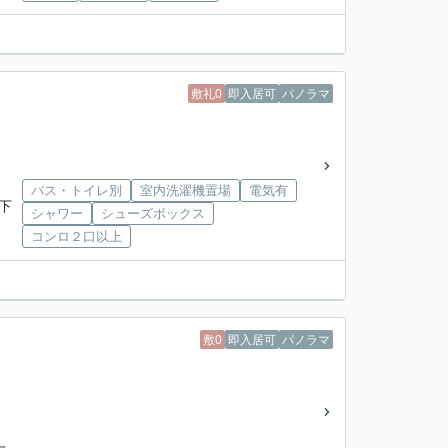
敷礼0
即入居可
パノラマ
バス・トイレ別
室内洗濯機置場
電気有
下
シャワー
シューズボックス
コンロ２口以上
敷0
即入居可
パノラマ