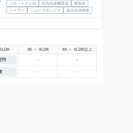
下
バス・トイレ別
室内洗濯機置場
電気有
シャワー
シューズボックス
温水洗浄便座
2LDK
3K ～ 3LDK
4K ～ 4LDK以上
7万円
-
-
室
-
-