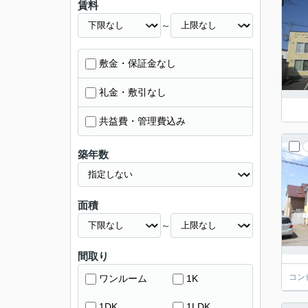
賃料
～
敷金・保証金なし
礼金・敷引なし
共益費・管理費込み
築年数
面積
～
間取り
コン
ワンルーム
1K
1DK
1LDK