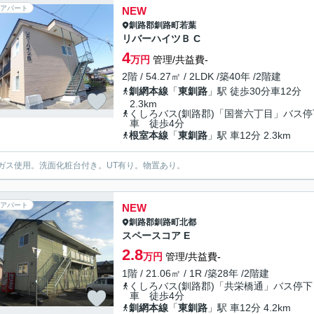
アパート
NEW
釧路郡釧路町
若葉
リバーハイツＢ C
4
万円
管理/共益費-
2階 / 54.27㎡ / 2LDK /築40年 /2階建
釧網本線
「
東釧路
」駅 徒歩30分車12分
2.3km
くしろバス(釧路郡)「国誉六丁目」バス停
車 徒歩4分
根室本線
「
東釧路
」駅 車12分 2.3km
ガス使用。洗面化粧台付き。UT有り。物置あり。
アパート
NEW
釧路郡釧路町
北都
スペースコア E
2.8
万円
管理/共益費-
1階 / 21.06㎡ / 1R /築28年 /2階建
くしろバス(釧路郡)「共栄橋通」バス停下
車 徒歩4分
釧網本線
「
東釧路
」駅 車12分 4.2km