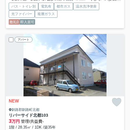
バス・トイレ別
電気有
都市ガス
温水洗浄便座
光ファイバー
複層ガラス
敷礼0
即入居可
アパート
NEW
釧路郡釧路町北都
リバーサイド北都
103
3
万円
管理/共益費-
1階 / 28.35㎡ / 1DK /築35年