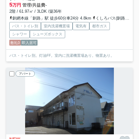
5
万円
管理/共益費-
2階 / 61.97㎡ / 3LDK /築36年
釧網本線「釧路」駅 徒歩60分車24分 4.8km
くしろバス(釧路郡)「北都二丁目」バス停下車 徒歩2分
バス・トイレ別
室内洗濯機置場
電気有
都市ガス
シャワー
シューズボックス
敷礼0
即入居可
バス・トイレ別。灯油FF。室内に洗濯機置場あり。物置あり。
アパート