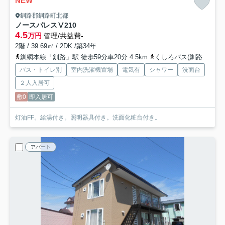
NEW
釧路郡釧路町北都
ノースパレスⅤ
210
4.5
万円
管理/共益費-
2階 / 39.69㎡ / 2DK /築34年
釧網本線「釧路」駅 徒歩59分車20分 4.5km
くしろバス(釧路郡)「共栄橋通」バス停下車 徒歩3分
バス・トイレ別
室内洗濯機置場
電気有
シャワー
洗面台
２人入居可
敷0
即入居可
灯油FF。給湯付き。照明器具付き。洗面化粧台付き。
アパート