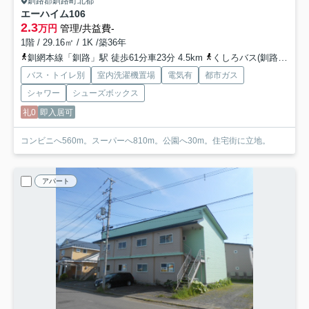
釧路郡釧路町北都
エーハイム
106
2.3
万円
管理/共益費-
1階 / 29.16㎡ / 1K /築36年
釧網本線「釧路」駅 徒歩61分車23分 4.5km
くしろバス(釧路郡)「北都二丁目」バス停下車 徒歩3分
バス・トイレ別
室内洗濯機置場
電気有
都市ガス
シャワー
シューズボックス
礼0
即入居可
コンビニへ560m。スーパーへ810m。公園へ30m。住宅街に立地。
アパート