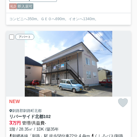
礼0
即入居可
コンビニへ350m。ＧＥＯへ690m。イオンへ1340m。
アパート
NEW
釧路郡釧路町北都
リバーサイド北都
102
3
万円
管理/共益費-
1階 / 28.35㎡ / 1DK /築35年
釧網本線「釧路」駅 徒歩58分車22分 4.4km
くしろバス(釧路郡)「雁来」バス停下車 徒歩2分