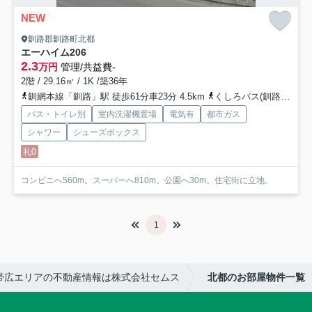
NEW
釧路郡釧路町北都
エーハイム
206
2.3
万円
管理/共益費-
2階 / 29.16㎡ / 1K /築36年
釧網本線「釧路」駅 徒歩61分車23分 4.5km
くしろバス(釧路郡)「北都二丁目」バス停下車 徒歩3分
バス・トイレ別
室内洗濯機置場
電気有
都市ガス
シャワー
シューズボックス
礼0
コンビニへ560m。スーパーへ810m。公園へ30m。住宅街に立地。
1
帯広エリアの不動産情報は株式会社セムス
北都のお部屋物件一覧