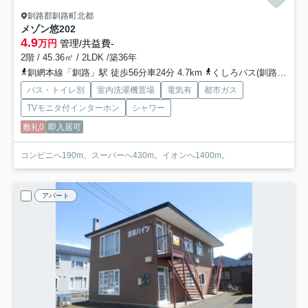
釧路郡釧路町北都
メゾン悠
202
4.9
万円
管理/共益費-
2階 / 45.36㎡ / 2LDK /築36年
釧網本線「釧路」駅 徒歩56分車24分 4.7km
くしろバス(釧路郡)「富原小学校」バス停下車 徒歩3分
バス・トイレ別
室内洗濯機置場
電気有
都市ガス
TVモニタ付インターホン
シャワー
敷礼0
即入居可
コンビニへ190m。スーパーへ430m。イオンへ1400m。
アパート