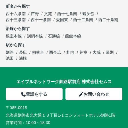
町名から探す
西十六条南
芦野
文苑
西十七条南
鶴ケ岱
西十三条南
西十一条南
愛国東
西十二条南
西二十条南
沿線から探す
根室本線
釧網本線
石勝線
函館本線
駅から探す
釧路
帯広
柏林台
西帯広
札内
芽室
大成
幕別
池田
浦幌
エイブルネットワーク釧路駅前店 株式会社セムス
電話をする
お問い合わせ
〒085-0015
北海道釧路市北大通１３丁目1-1 コンフォートホテル釧路1階
営業時間：
10:00～18:30