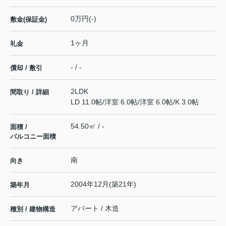
0万円(-)
敷金(保証金)
1ヶ月
礼金
- / -
償却 / 敷引
2LDK
間取り / 詳細
LD 11.0帖
/
洋室 6.0帖
/
洋室 6.0帖
/
K 3.0帖
54.50㎡ / -
面積 /
バルコニー面積
南
向き
2004年12月(築21年)
築年月
アパート / 木造
種別 / 建物構造