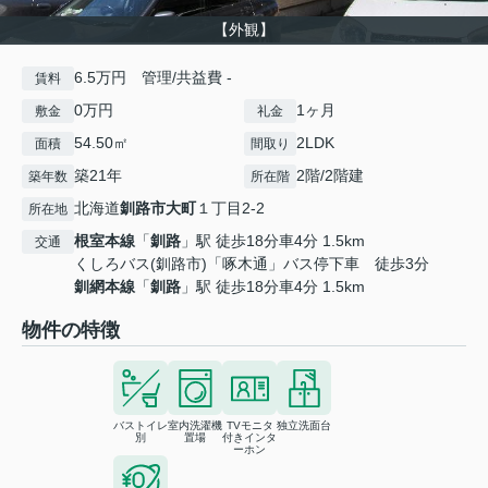
【外観】
6.5万円 管理/共益費 -
賃料
0万円
1ヶ月
敷金
礼金
54.50㎡
2LDK
面積
間取り
築21年
2階/2階建
築年数
所在階
北海道
釧路市
大町
１丁目2-2
所在地
根室本線
「
釧路
」駅 徒歩18分車4分 1.5km
交通
くしろバス(釧路市)「啄木通」バス停下車 徒歩3分
釧網本線
「
釧路
」駅 徒歩18分車4分 1.5km
物件の特徴
バストイレ
室内洗濯機
TVモニタ
独立洗面台
別
置場
付きインタ
ーホン