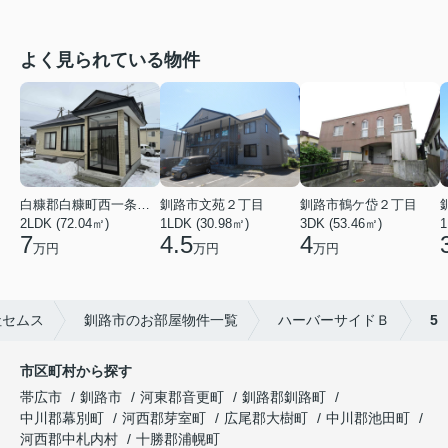
よく見られている物件
白糠郡白糠町西一条南４丁目
釧路市文苑２丁目
釧路市鶴ケ岱２丁目
2LDK (72.04㎡)
1LDK (30.98㎡)
3DK (53.46㎡)
1
7
4.5
4
万円
万円
万円
社セムス
釧路市のお部屋物件一覧
ハーバーサイドＢ
5
市区町村から探す
帯広市
釧路市
河東郡音更町
釧路郡釧路町
中川郡幕別町
河西郡芽室町
広尾郡大樹町
中川郡池田町
河西郡中札内村
十勝郡浦幌町