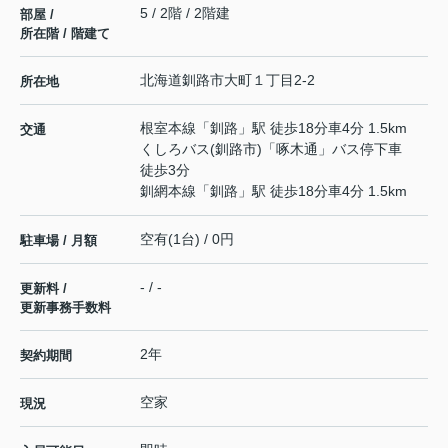
5 / 2階 / 2階建
部屋 /
所在階 / 階建て
北海道
釧路市
大町
１丁目2-2
所在地
根室本線
「
釧路
」駅 徒歩18分車4分 1.5km
交通
くしろバス(釧路市)「啄木通」バス停下車
徒歩3分
釧網本線
「
釧路
」駅 徒歩18分車4分 1.5km
空有(1台) / 0円
駐車場 / 月額
- / -
更新料 /
更新事務手数料
2年
契約期間
空家
現況