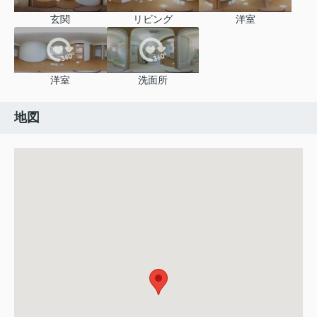
玄関
リビング
洋室
洋室
洗面所
地図