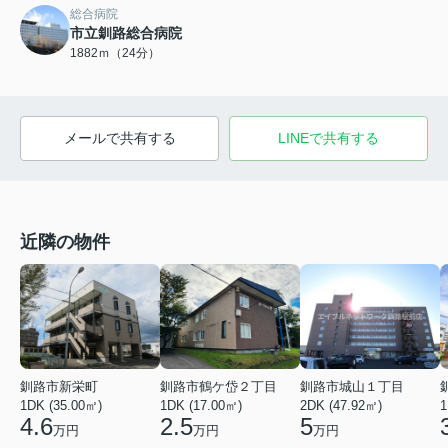
総合病院
市立釧路総合病院
1882ｍ（24分）
メールで共有する
LINEで共有する
近隣の物件
釧路市新栄町
釧路市鶴ケ岱２丁目
釧路市城山１丁目
1DK (35.00㎡)
1DK (17.00㎡)
2DK (47.92㎡)
1
4.6
2.5
5
万円
万円
万円