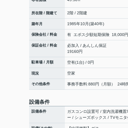
2階 / 2階建
所在階 / 階建て
1985年10月(築40年)
築年月
保険会社 / 料金
有 エポス少額短期保険 18,000円 
保証会社 / 料金
必加入 / あんしん保証
19160円
駐車場 / 月額
空有(1台) / 0円
空家
現況
その他条件
事務手数料:880円（月額） 24時
設備条件
設備条件
ガスコンロ設置可 / 室内洗濯機置場 /
ー / シューズボックス / TVモ