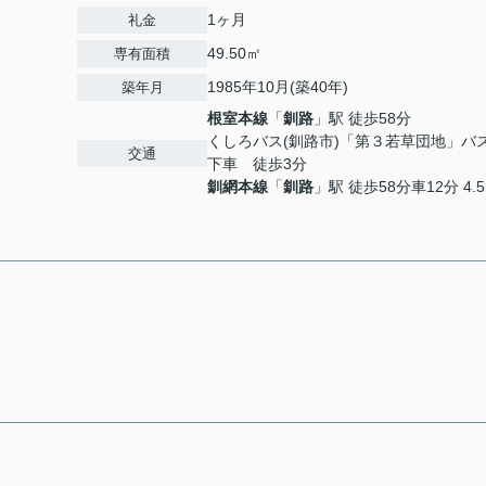
1ヶ月
礼金
49.50㎡
専有面積
1985年10月(築40年)
築年月
根室本線
「
釧路
」駅 徒歩58分
くしろバス(釧路市)「第３若草団地」バ
交通
下車 徒歩3分
釧網本線
「
釧路
」駅 徒歩58分車12分 4.5