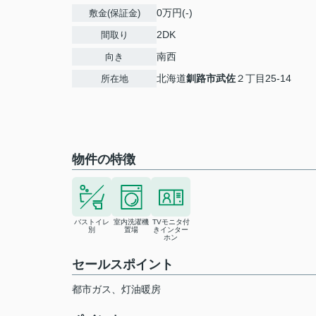
0万円(-)
敷金(保証金)
2DK
間取り
南西
向き
北海道
釧路市
武佐
２丁目25-14
所在地
物件の特徴
バストイレ
室内洗濯機
TVモニタ付
別
置場
きインター
ホン
セールスポイント
都市ガス、灯油暖房