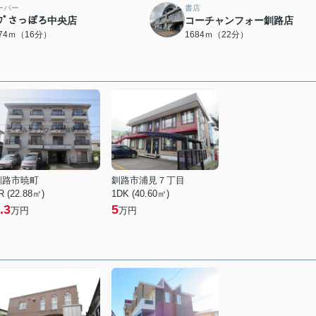
ーパー
書店
ｰﾌﾟさっぽろ中央店
コーチャンフォー釧路店
274ｍ（16分）
1684ｍ（22分）
釧路市暁町
釧路市浦見７丁目
R (22.88㎡)
1DK (40.60㎡)
.3
5
万円
万円