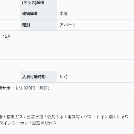
(テラス)面積
木造
建物構造
アパート
種別
/ 2年
即時
入居可能時期
間サポート:1,320円（月額）
 都市ガス / 公営水道 / 公共下水 / 電気有 / バス・トイレ別 / シャワ
ニタ付インターホン / 全室照明付き