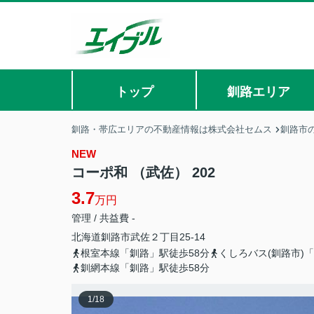
トップ
釧路エリア
釧路・帯広エリアの不動産情報は株式会社セムス
釧路市
NEW
コーポ和 （武佐） 202
3.7
万円
管理 / 共益費 -
北海道
釧路市
武佐
２丁目25-14
根室本線「釧路」駅徒歩58分
くしろバス(釧路市)
釧網本線「釧路」駅徒歩58分
1
/
18