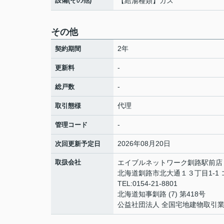
設備(その他)
【給湯種類】ガス
その他
2年
契約期間
-
更新料
-
総戸数
代理
取引態様
-
管理コード
2026年08月20日
次回更新予定日
取扱会社
エイブルネットワーク釧路駅前店
北海道釧路市北大通１３丁目1-1
TEL:0154-21-8801
北海道知事釧路 (7) 第418号
公益社団法人 全国宅地建物取引