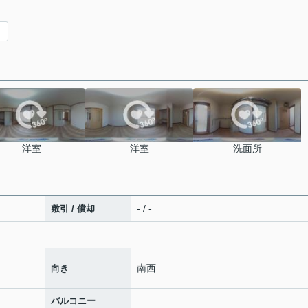
。
洋室
洋室
洗面所
- / -
敷引 / 償却
南西
向き
バルコニー
-