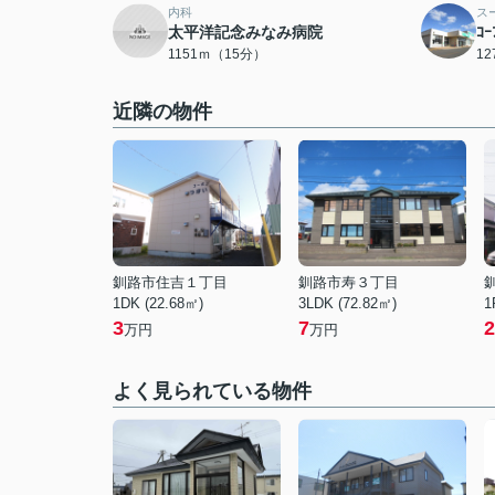
内科
ス
太平洋記念みなみ病院
ｺ
1151ｍ（15分）
1
近隣の物件
釧路市住吉１丁目
釧路市寿３丁目
1DK (22.68㎡)
3LDK (72.82㎡)
1
3
7
2
万円
万円
よく見られている物件