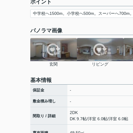
ポイント
中学校へ1500m。小学校へ500m。スーパーへ700m
パノラマ画像
玄関
リビング
基本情報
-
保証金
敷金積み増し
-
2DK
間取り / 詳細
DK 9.7帖
/
洋室 6.0帖
/
洋室 6.0帖
49.50㎡
専有面積