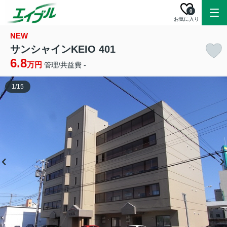
0
お気に入り
NEW
サンシャインKEIO 401
6.8
万円
管理/共益費 -
1
/
15