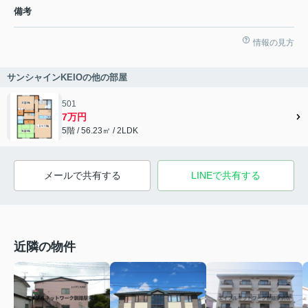
備考
情報の見方
サンシャインKEIOの他の部屋
501
7万円
5階 / 56.23㎡ / 2LDK
メールで共有する
LINEで共有する
近隣の物件