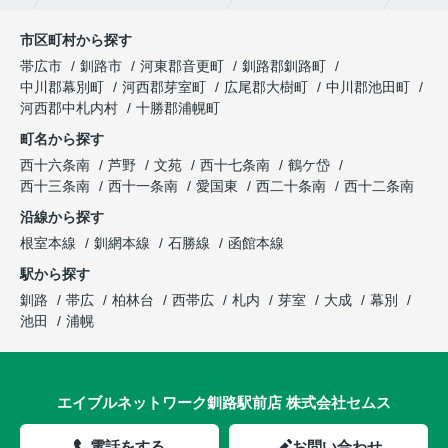
市区町村から探す
帯広市
釧路市
河東郡音更町
釧路郡釧路町
中川郡幕別町
河西郡芽室町
広尾郡大樹町
中川郡池田町
河西郡中札内村
十勝郡浦幌町
町名から探す
西十六条南
芦野
文苑
西十七条南
鶴ケ岱
西十三条南
西十一条南
愛国東
西二十条南
西十二条南
沿線から探す
根室本線
釧網本線
石勝線
函館本線
駅から探す
釧路
帯広
柏林台
西帯広
札内
芽室
大成
幕別
池田
浦幌
エイブルネットワーク釧路駅前店 株式会社セムス
電話をする
お問い合わせ