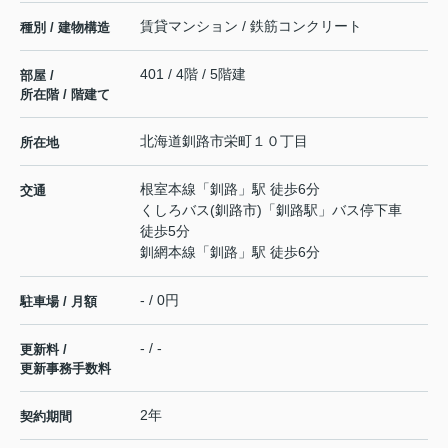
賃貸マンション / 鉄筋コンクリート
種別 / 建物構造
401 / 4階 / 5階建
部屋 /
所在階 / 階建て
北海道
釧路市
栄町
１０丁目
所在地
根室本線
「
釧路
」駅 徒歩6分
交通
くしろバス(釧路市)「釧路駅」バス停下車
徒歩5分
釧網本線
「
釧路
」駅 徒歩6分
- / 0円
駐車場 / 月額
- / -
更新料 /
更新事務手数料
2年
契約期間