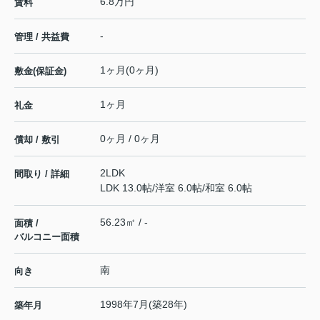
6.8万円
賃料
-
管理 / 共益費
1ヶ月(0ヶ月)
敷金(保証金)
1ヶ月
礼金
0ヶ月 / 0ヶ月
償却 / 敷引
2LDK
間取り / 詳細
LDK 13.0帖
/
洋室 6.0帖
/
和室 6.0帖
56.23㎡ / -
面積 /
バルコニー面積
南
向き
1998年7月(築28年)
築年月