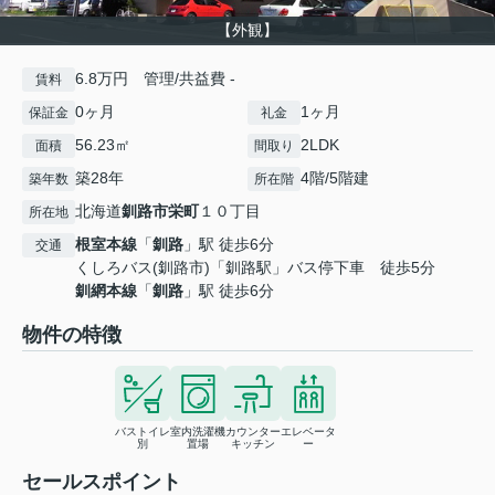
【外観】
6.8万円 管理/共益費 -
賃料
0ヶ月
1ヶ月
保証金
礼金
56.23㎡
2LDK
面積
間取り
築28年
4階/5階建
築年数
所在階
北海道
釧路市
栄町
１０丁目
所在地
根室本線
「
釧路
」駅 徒歩6分
交通
くしろバス(釧路市)「釧路駅」バス停下車 徒歩5分
釧網本線
「
釧路
」駅 徒歩6分
物件の特徴
バストイレ
室内洗濯機
カウンター
エレベータ
別
置場
キッチン
ー
セールスポイント