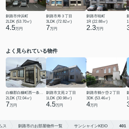
釧路市仲浜町
釧路市寿３丁目
釧路市暁町
2LDK (53.70㎡)
3LDK (72.82㎡)
1R (22.88㎡)
1
4.5
7
2.3
万円
万円
万円
よく見られている物件
白糠郡白糠町西一条南４丁目
釧路市文苑２丁目
釧路市鶴ケ岱２丁目
2LDK (72.04㎡)
1LDK (30.98㎡)
3DK (53.46㎡)
1
7
4.5
4
万円
万円
万円
ムス
釧路市のお部屋物件一覧
サンシャインKEIO
401