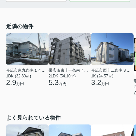
近隣の物件
帯広市東九条南１４丁目
帯広市東十一条南７丁目
帯広市西十二条南３３丁目
1DK (32.80㎡)
2LDK (54.10㎡)
1K (24.57㎡)
2.9
5.3
3.2
万円
万円
万円
2
よく見られている物件