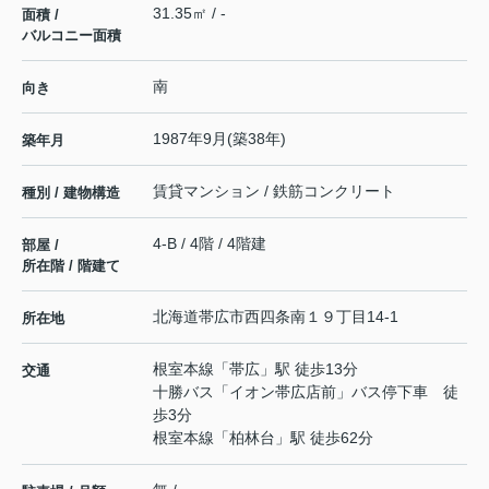
31.35㎡ / -
面積 /
バルコニー面積
南
向き
1987年9月(築38年)
築年月
賃貸マンション / 鉄筋コンクリート
種別 / 建物構造
4-B / 4階 / 4階建
部屋 /
所在階 / 階建て
北海道
帯広市
西四条南
１９丁目14-1
所在地
根室本線
「
帯広
」駅 徒歩13分
交通
十勝バス「イオン帯広店前」バス停下車 徒
歩3分
根室本線
「
柏林台
」駅 徒歩62分