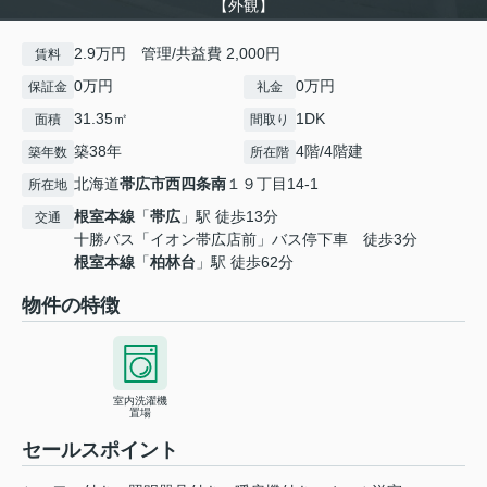
【外観】
2.9万円 管理/共益費 2,000円
賃料
0万円
0万円
保証金
礼金
31.35㎡
1DK
面積
間取り
築38年
4階/4階建
築年数
所在階
北海道
帯広市
西四条南
１９丁目14-1
所在地
根室本線
「
帯広
」駅 徒歩13分
交通
十勝バス「イオン帯広店前」バス停下車 徒歩3分
根室本線
「
柏林台
」駅 徒歩62分
物件の特徴
室内洗濯機
置場
セールスポイント