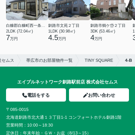
白糠郡白糠町西一条南４丁目
釧路市文苑２丁目
釧路市鶴ケ岱２丁目
2LDK (72.04㎡)
1LDK (30.98㎡)
3DK (53.46㎡)
1
7
4.5
4
万円
万円
万円
社セムス
帯広市のお部屋物件一覧
TINY SQUARE
4-B
エイブルネットワーク釧路駅前店 株式会社セムス
電話をする
お問い合わせ
〒085-0015
北海道釧路市北大通１３丁目1-1 コンフォートホテル釧路1階
営業時間：
10:00～18:30
定休日：
年末年始・ＧＷ・お盆（8/13～15）