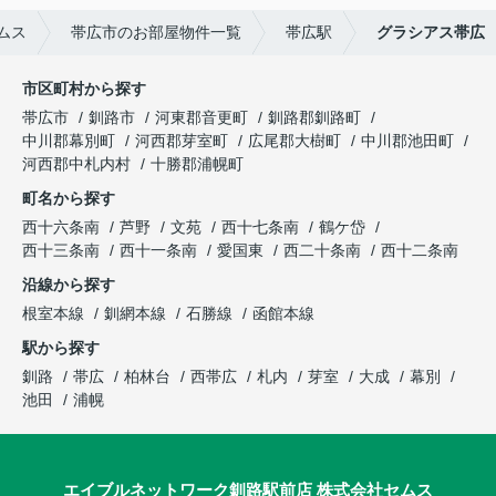
ムス
帯広市のお部屋物件一覧
帯広駅
グラシアス帯広
市区町村から探す
帯広市
釧路市
河東郡音更町
釧路郡釧路町
中川郡幕別町
河西郡芽室町
広尾郡大樹町
中川郡池田町
河西郡中札内村
十勝郡浦幌町
町名から探す
西十六条南
芦野
文苑
西十七条南
鶴ケ岱
西十三条南
西十一条南
愛国東
西二十条南
西十二条南
沿線から探す
根室本線
釧網本線
石勝線
函館本線
駅から探す
釧路
帯広
柏林台
西帯広
札内
芽室
大成
幕別
池田
浦幌
エイブルネットワーク釧路駅前店 株式会社セムス