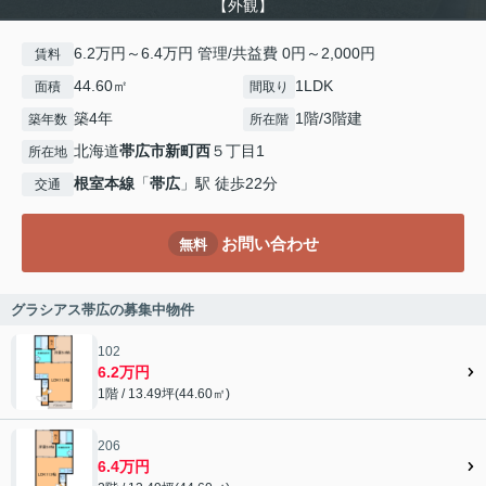
【外観】
6.2万円～6.4万円 管理/共益費 0円～2,000円
賃料
44.60㎡
1LDK
面積
間取り
築4年
1階/3階建
築年数
所在階
北海道
帯広市
新町西
５丁目1
所在地
根室本線
「
帯広
」駅 徒歩22分
交通
お問い合わせ
無料
グラシアス帯広の募集中物件
102
6.2万円
1階 / 13.49坪(44.60㎡)
206
6.4万円