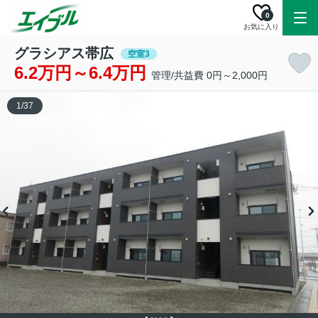
0
お気に入り
グラシアス帯広
空室3
6.2万円～6.4万円
管理/共益費 0円～2,000円
1
/
37