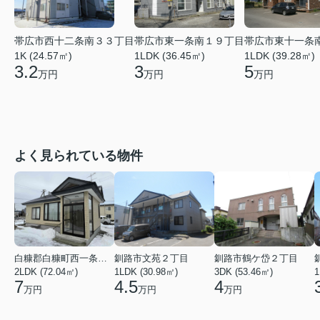
帯広市西十二条南３３丁目
帯広市東一条南１９丁目
帯広市東十一条
1K (24.57㎡)
1LDK (36.45㎡)
1LDK (39.28㎡)
3.2
3
5
万円
万円
万円
よく見られている物件
白糠郡白糠町西一条南４丁目
釧路市文苑２丁目
釧路市鶴ケ岱２丁目
2LDK (72.04㎡)
1LDK (30.98㎡)
3DK (53.46㎡)
1
7
4.5
4
万円
万円
万円