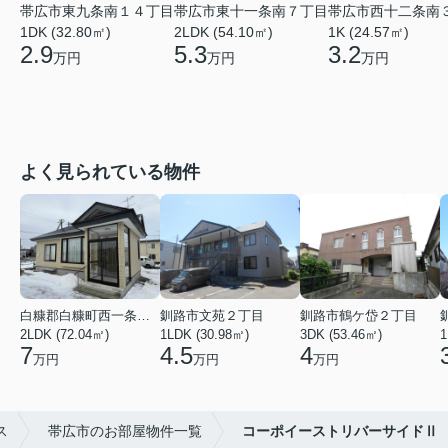
帯広市東九条南１４丁目
帯広市東十一条南７丁目
帯広市西十二条南
1DK (32.80㎡)
2LDK (54.10㎡)
1K (24.57㎡)
2.9
5.3
3.2
万円
万円
万円
よく見られている物件
白糠郡白糠町西一条南４丁目
釧路市文苑２丁目
釧路市鶴ケ岱２丁目
2LDK (72.04㎡)
1LDK (30.98㎡)
3DK (53.46㎡)
1
7
4.5
4
万円
万円
万円
ス
帯広市のお部屋物件一覧
コーポイーストリバーサイドⅡ