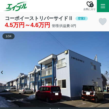
0
お気に入り
コーポイーストリバーサイドⅡ
空室2
4.5万円～4.6万円
管理/共益費 0円
1
/
34