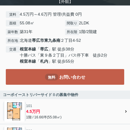
【外観】
4.5万円～4.6万円 管理/共益費 0円
賃料
55.08㎡
2LDK
面積
間取り
築31年
1階/2階建
築年数
所在階
北海道
帯広市
東九条南
２丁目4-52
所在地
根室本線
「
帯広
」駅 徒歩38分
交通
十勝バス「東９条２丁目」バス停下車 徒歩2分
根室本線
「
札内
」駅 徒歩55分
お問い合わせ
無料
コーポイーストリバーサイドⅡの募集中物件
101
4.5万円
1階 / 16.66坪(55.08㎡)