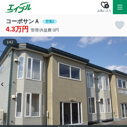
0
お気に入り
コーポサンＡ
空室2
4.3万円
管理/共益費 0円
1
/
42