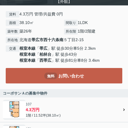
【外観】
4.3万円 管理/共益費 0円
賃料
38.10㎡
1LDK
面積
間取り
築26年
1階/2階建
築年数
所在階
北海道
帯広市
西十六条南
５丁目2-15
所在地
根室本線
「
帯広
」駅 徒歩30分車5分 2.3km
交通
根室本線
「
柏林台
」駅 徒歩43分
根室本線
「
西帯広
」駅 徒歩81分車8分 3.4km
お問い合わせ
無料
コーポサンＡの募集中物件
107
4.3万円
1階 / 11.52坪(38.10㎡)