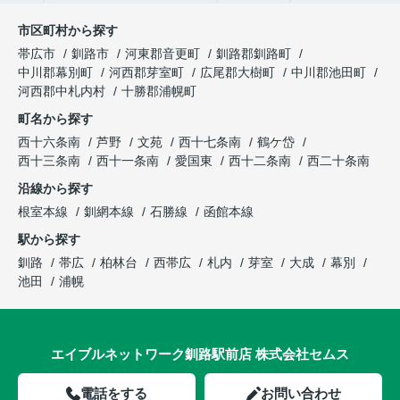
市区町村から探す
帯広市
釧路市
河東郡音更町
釧路郡釧路町
中川郡幕別町
河西郡芽室町
広尾郡大樹町
中川郡池田町
河西郡中札内村
十勝郡浦幌町
町名から探す
西十六条南
芦野
文苑
西十七条南
鶴ケ岱
西十三条南
西十一条南
愛国東
西十二条南
西二十条南
沿線から探す
根室本線
釧網本線
石勝線
函館本線
駅から探す
釧路
帯広
柏林台
西帯広
札内
芽室
大成
幕別
池田
浦幌
エイブルネットワーク釧路駅前店 株式会社セムス
電話をする
お問い合わせ