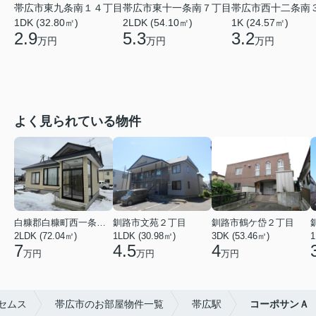
帯広市東九条南１４丁目
帯広市東十一条南７丁目
帯広市西十二条南
1DK (32.80㎡)
2LDK (54.10㎡)
1K (24.57㎡)
2.9
5.3
3.2
万円
万円
万円
よく見られている物件
白糠郡白糠町西一条南４丁目
釧路市文苑２丁目
釧路市鶴ケ岱２丁目
2LDK (72.04㎡)
1LDK (30.98㎡)
3DK (53.46㎡)
1
7
4.5
4
万円
万円
万円
セムス
帯広市のお部屋物件一覧
帯広駅
コーポサンＡ