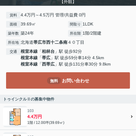
【外観】
4.4万円～4.5万円 管理/共益費 0円
賃料
39.69㎡
1LDK
面積
間取り
築24年
1階/2階建
築年数
所在階
北海道
帯広市
西十二条南
４０丁目
所在地
根室本線
「
柏林台
」駅 徒歩92分
交通
根室本線
「
帯広
」駅 徒歩59分車14分 4.5km
根室本線
「
西帯広
」駅 徒歩131分車30分 9.8km
お問い合わせ
無料
トゥインクルⅡの募集中物件
103
4.4万円
1階 / 12.00坪(39.69㎡)