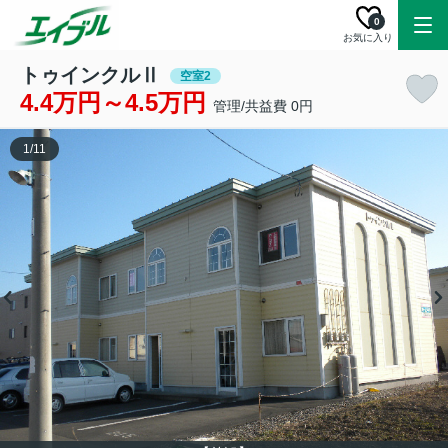
0
お気に入り
トゥインクルⅡ
空室2
4.4万円～4.5万円
管理/共益費 0円
1
/
11