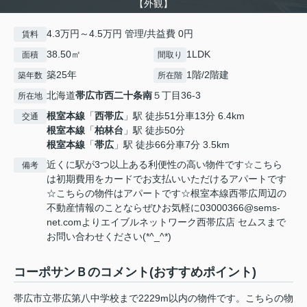
【外観】
4.3万円～4.5万円 管理/共益費 0円
賃料
38.50㎡
1LDK
面積
間取り
築25年
1階/2階建
築年数
所在階
北海道
帯広市
西二十条南
５丁目36-3
所在地
根室本線
「
西帯広
」駅 徒歩51分車13分 6.4km
交通
根室本線
「
柏林台
」駅 徒歩50分
根室本線
「
帯広
」駅 徒歩66分車7分 3.5km
近くに駅が3つ以上ある利便性の高い物件です☆こちら
備考
は初期費用をカードでお支払いいただけるアパートです
☆こちらの物件はアパートです☆根室本線西帯広周辺の
不動産情報のことならぜひお気軽に03000366@sems-
net.comよりエイブルネットワーク西帯広店 セムスまで
お問い合わせください(*^_^*)
コーポサンＢのコメント(おすすめポイント)
帯広市立帯広第八中学校まで2229m以内の物件です。こちらの物