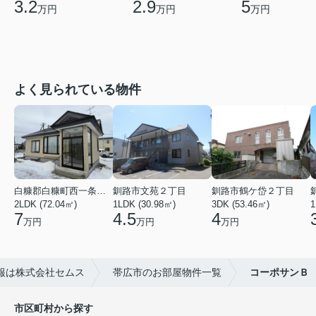
3.2
2.9
5
万円
万円
万円
よく見られている物件
白糠郡白糠町西一条南４丁目
釧路市文苑２丁目
釧路市鶴ケ岱２丁目
2LDK (72.04㎡)
1LDK (30.98㎡)
3DK (53.46㎡)
1
7
4.5
4
万円
万円
万円
報は株式会社セムス
帯広市のお部屋物件一覧
コーポサンＢ
市区町村から探す