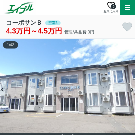
0
お気に入り
コーポサンＢ
空室3
4.3万円～4.5万円
管理/共益費 0円
1
/
42