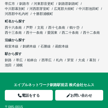
帯広市
釧路市
河東郡音更町
釧路郡釧路町
中川郡幕別町
河西郡芽室町
広尾郡大樹町
中川郡池田町
河西郡中札内村
十勝郡浦幌町
町名から探す
西十六条南
芦野
文苑
西十七条南
鶴ケ岱
西十三条南
西十一条南
愛国東
西二十条南
西十二条南
沿線から探す
根室本線
釧網本線
石勝線
函館本線
駅から探す
釧路
帯広
柏林台
西帯広
札内
芽室
大成
幕別
池田
浦幌
エイブルネットワーク釧路駅前店 株式会社セムス
電話をする
お問い合わせ
〒085-0015