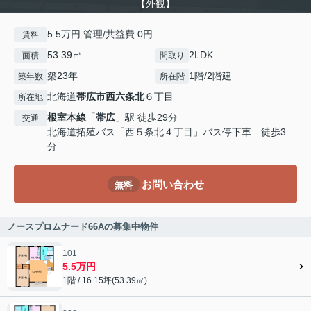
【外観】
5.5万円 管理/共益費 0円
賃料
53.39㎡
2LDK
面積
間取り
築23年
1階/2階建
築年数
所在階
北海道
帯広市
西六条北
６丁目
所在地
根室本線
「
帯広
」駅 徒歩29分
交通
北海道拓殖バス「西５条北４丁目」バス停下車 徒歩3
分
お問い合わせ
無料
ノースプロムナード66Aの募集中物件
101
5.5万円
1階 / 16.15坪(53.39㎡)