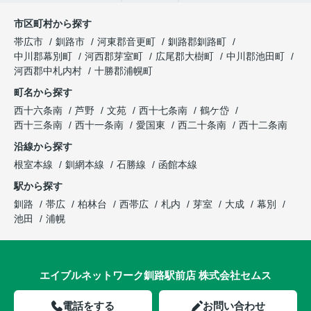
市区町村から探す
帯広市
釧路市
河東郡音更町
釧路郡釧路町
中川郡幕別町
河西郡芽室町
広尾郡大樹町
中川郡池田町
河西郡中札内村
十勝郡浦幌町
町名から探す
西十六条南
芦野
文苑
西十七条南
鶴ケ岱
西十三条南
西十一条南
愛国東
西二十条南
西十二条南
沿線から探す
根室本線
釧網本線
石勝線
函館本線
駅から探す
釧路
帯広
柏林台
西帯広
札内
芽室
大成
幕別
池田
浦幌
エイブルネットワーク釧路駅前店 株式会社セムス
電話をする
お問い合わせ