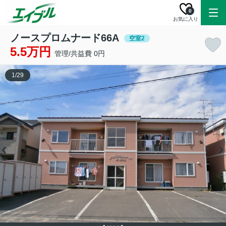
0
お気に入り
ノースプロムナード66A
空室2
5.5万円
管理/共益費 0円
1
/
29