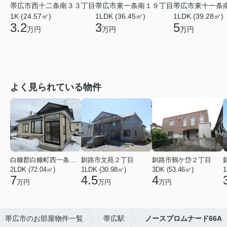
帯広市西十二条南３３丁目
帯広市東一条南１９丁目
帯広市東十一条
1K (24.57㎡)
1LDK (36.45㎡)
1LDK (39.28㎡)
3.2
3
5
万円
万円
万円
よく見られている物件
白糠郡白糠町西一条南４丁目
釧路市文苑２丁目
釧路市鶴ケ岱２丁目
2LDK (72.04㎡)
1LDK (30.98㎡)
3DK (53.46㎡)
1
7
4.5
4
万円
万円
万円
帯広市のお部屋物件一覧
帯広駅
ノースプロムナード66A