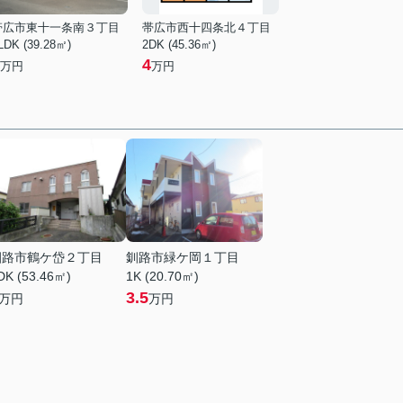
帯広市東十一条南３丁目
帯広市西十四条北４丁目
LDK (39.28㎡)
2DK (45.36㎡)
4
万円
万円
釧路市鶴ケ岱２丁目
釧路市緑ケ岡１丁目
DK (53.46㎡)
1K (20.70㎡)
3.5
万円
万円