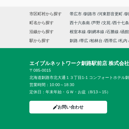
市区町村から探す
帯広市
釧路市
河東郡音更町
釧
町名から探す
西十六条南
芦野
文苑
西十七
沿線から探す
根室本線
釧網本線
石勝線
函館
駅から探す
釧路
帯広
柏林台
西帯広
札内
エイブルネットワーク釧路駅前店 株式会
〒085-0015
北海道釧路市北大通１３丁目1-1 コンフォートホテル釧
営業時間：
10:00～18:30
定休日：
年末年始・ＧＷ・お盆（8/13～15）
お問い合わせ