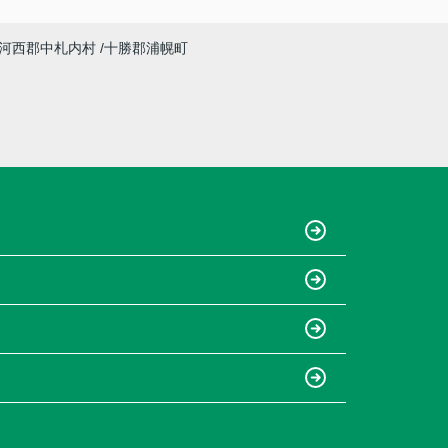
河西郡中札内村
十勝郡浦幌町