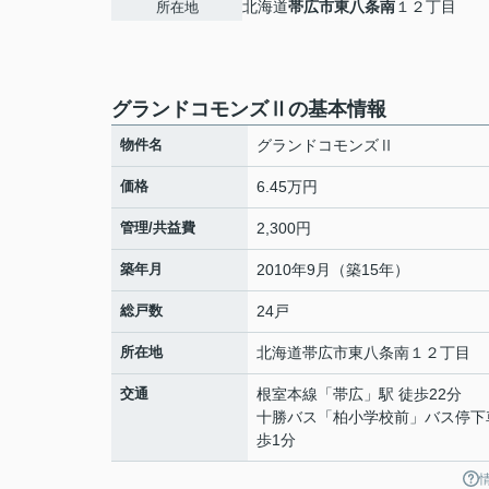
北海道
帯広市
東八条南
１２丁目
所在地
グランドコモンズⅡの基本情報
物件名
グランドコモンズⅡ
価格
6.45万円
管理/共益費
2,300円
築年月
2010年9月（築15年）
総戸数
24戸
所在地
北海道
帯広市
東八条南
１２丁目
交通
根室本線
「
帯広
」駅 徒歩22分
十勝バス「柏小学校前」バス停下
歩1分