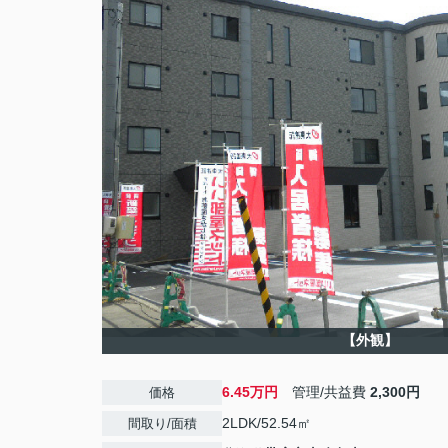
【外観】
6.45万円
管理/共益費
2,300円
価格
2LDK/52.54㎡
間取り/面積