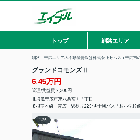
トップ
釧路エリア
釧路・帯広エリアの不動産情報は株式会社セムス
帯広市
グランドコモンズⅡ
6.45万円
管理/共益費 2,300円
北海道
帯広市
東八条南
１２丁目
根室本線「帯広」駅徒歩22分
十勝バス「柏小学校
1
/
26