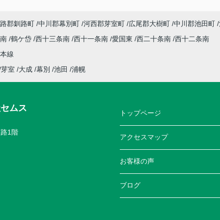
路郡釧路町
中川郡幕別町
河西郡芽室町
広尾郡大樹町
中川郡池田町
条南
鶴ケ岱
西十三条南
西十一条南
愛国東
西二十条南
西十二条南
本線
芽室
大成
幕別
池田
浦幌
社セムス
トップページ
路1階
アクセスマップ
お客様の声
ブログ