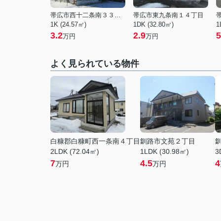
帯広市西十二条南３３丁目
帯広市東九条南１４丁目
1K (24.57㎡)
1DK (32.80㎡)
1
3.2
2.9
5
万円
万円
よく見られている物件
白糠郡白糠町西一条南４丁目
釧路市文苑２丁目
2LDK (72.04㎡)
1LDK (30.98㎡)
3
7
4.5
4
万円
万円