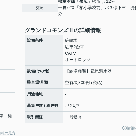
根室本線
「
帯広
」駅 徒歩22分
十勝バス「柏小学校前」バス停下車 徒
交通
分
グランドコモンズⅡの詳細情報
設備条件
駐輪場
駐車2台可
CATV
オートロック
設備(その他)
【給湯種類】電気温水器
駐車場/月額
空有/3,300円 (税込)
用途地域
-
募集戸数 / 総戸数
- / 24戸
車 徒
取引態様
一般媒介
情報
情報の見方