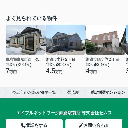
よく見られている物件
白糠郡白糠町西一条南４丁目
釧路市文苑２丁目
釧路市鶴ケ岱２丁目
2LDK (72.04㎡)
1LDK (30.98㎡)
3DK (53.46㎡)
1
7
4.5
4
万円
万円
万円
ス
帯広市のお部屋物件一覧
帯広駅
第1恒陽マンション
エイブルネットワーク釧路駅前店 株式会社セムス
電話をする
お問い合わせ