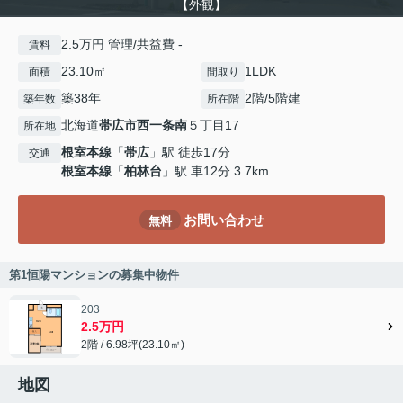
【外観】
2.5万円 管理/共益費 -
賃料
23.10㎡
1LDK
面積
間取り
築38年
2階/5階建
築年数
所在階
北海道
帯広市
西一条南
５丁目17
所在地
根室本線
「
帯広
」駅 徒歩17分
交通
根室本線
「
柏林台
」駅 車12分 3.7km
お問い合わせ
無料
第1恒陽マンションの募集中物件
203
2.5万円
2階 / 6.98坪(23.10㎡)
地図