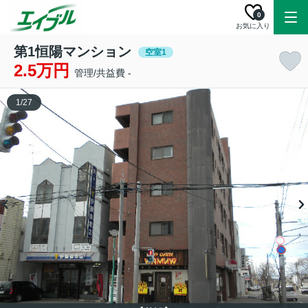
0
お気に入り
第1恒陽マンション
空室1
2.5万円
管理/共益費 -
1
/
27