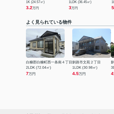
1K (24.57㎡)
1LDK (36.45㎡)
1
3.2
3
5
万円
万円
よく見られている物件
白糠郡白糠町西一条南４丁目
釧路市文苑２丁目
2LDK (72.04㎡)
1LDK (30.98㎡)
3
7
4.5
4
万円
万円