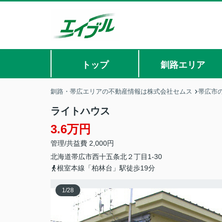
トップ
釧路エリア
釧路・帯広エリアの不動産情報は株式会社セムス
帯広市
ライトハウス
3.6万円
管理/共益費 2,000円
北海道
帯広市
西十五条北
２丁目1-30
根室本線「柏林台」駅徒歩19分
1
/
28