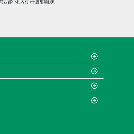
河西郡中札内村
十勝郡浦幌町