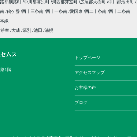
路郡釧路町
中川郡幕別町
河西郡芽室町
広尾郡大樹町
中川郡池田町
条南
鶴ケ岱
西十三条南
西十一条南
愛国東
西二十条南
西十二条南
本線
芽室
大成
幕別
池田
浦幌
社セムス
トップページ
路1階
アクセスマップ
お客様の声
ブログ