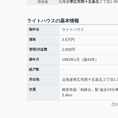
北海道
帯広市
西十五条北
２丁目1-30
所在地
ライトハウスの基本情報
物件名
ライトハウス
価格
3.6万円
管理/共益費
2,000円
築年月
1983年1月（築43年）
総戸数
-
所在地
北海道
帯広市
西十五条北
２丁目1-
交通
根室本線
「
柏林台
」駅 徒歩19分車
3.4km