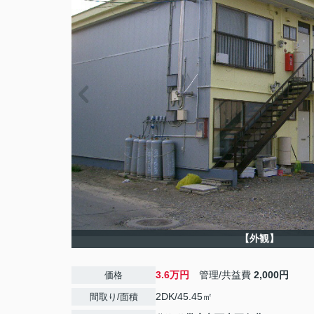
【外観】
3.6万円
管理/共益費
2,000円
価格
2DK/45.45㎡
間取り/面積