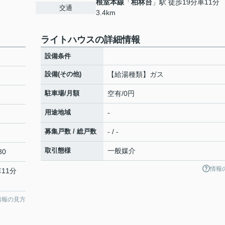
根室本線
「
柏林台
」駅 徒歩19分車11分
交通
3.4km
ライトハウスの詳細情報
設備条件
設備(その他)
【給湯種類】ガス
駐車場/月額
空有/0円
用途地域
-
募集戸数 / 総戸数
- / -
取引態様
一般媒介
30
情報
11分
情報の見方