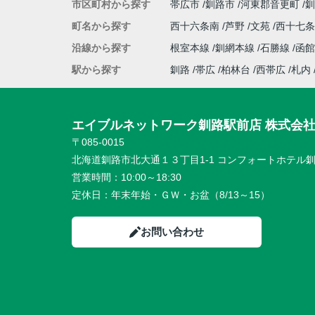
市区町村から探す
帯広市
釧路市
河東郡音更町
釧
町名から探す
西十六条南
芦野
文苑
西十七
沿線から探す
根室本線
釧網本線
石勝線
函館
駅から探す
釧路
帯広
柏林台
西帯広
札内
エイブルネットワーク釧路駅前店 株式会
〒085-0015
北海道釧路市北大通１３丁目1-1 コンフォートホテル釧
営業時間：
10:00～18:30
定休日：
年末年始・ＧＷ・お盆（8/13～15）
お問い合わせ