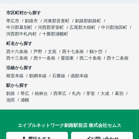
市区町村から探す
帯広市
釧路市
河東郡音更町
釧路郡釧路町
中川郡幕別町
河西郡芽室町
広尾郡大樹町
中川郡池田町
河西郡中札内村
十勝郡浦幌町
町名から探す
西十六条南
芦野
文苑
西十七条南
鶴ケ岱
西十三条南
西十一条南
愛国東
西二十条南
西十二条南
沿線から探す
根室本線
釧網本線
石勝線
函館本線
駅から探す
釧路
帯広
柏林台
西帯広
札内
芽室
大成
幕別
池田
浦幌
エイブルネットワーク釧路駅前店 株式会社セムス
電話をする
お問い合わせ