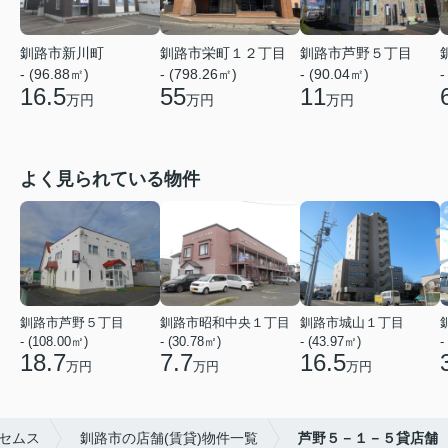
釧路市新川町
釧路市栄町１２丁目
釧路市芦野５丁目
- (96.88㎡)
- (798.26㎡)
- (90.04㎡)
-
16.5
55
11
万円
万円
万円
よく見られている物件
釧路市芦野５丁目
釧路市昭和中央１丁目
釧路市城山１丁目
- (108.00㎡)
- (30.78㎡)
- (43.97㎡)
-
18.7
7.7
16.5
万円
万円
万円
セムス
釧路市の店舗(賃貸)物件一覧
芦野５－１－５貸店舗