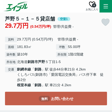
0
お気に入り
芦野５－１－５貸店舗
空室1
29.7万円
(0.54万円/坪)
管理/共益費 -
29.7万円 (0.54万円/坪) 管理/共益費 -
賃料
181.83㎡
55.00坪
面積
坪数
築10年
1階/2階建
築年数
所在階
北海道
釧路市
芦野
５丁目1-5
所在地
釧網本線
「
釧路
」駅 徒歩44分車21分 4.2km
交通
くしろバス(釧路市)「愛国電話交換局」バス停下車 徒
歩2分
根室本線
「
釧路
」駅 車21分 4.2km
お問い合わせ
無料