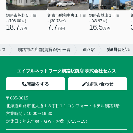
釧路市芦野５丁目
釧路市昭和中央１丁目
釧路市城山１丁目
- (108.00㎡)
- (30.78㎡)
- (43.97㎡)
-
18.7
7.7
16.5
万円
万円
万円
ムス
釧路市の店舗(賃貸)物件一覧
釧路駅
第6野口ビル
エイブルネットワーク釧路駅前店 株式会社セムス
電話をする
お問い合わせ
〒085-0015
北海道釧路市北大通１３丁目1-1 コンフォートホテル釧路1階
営業時間：
10:00～18:30
定休日：
年末年始・ＧＷ・お盆（8/13～15）