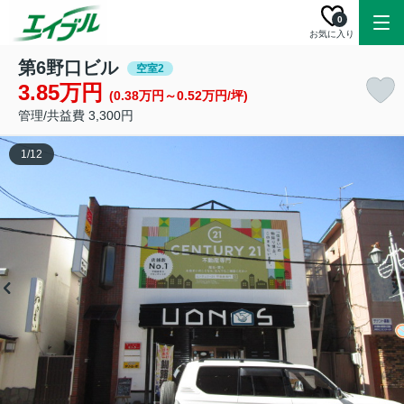
0
お気に入り
第6野口ビル
空室2
3.85万円
(0.38万円～0.52万円/坪)
管理/共益費 3,300円
1
/
12