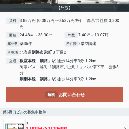
【外観】
3.85万円 (0.38万円～0.52万円/坪) 管理/共益費 3,300
賃料
円
24.48㎡～33.30㎡
7.40坪～10.07坪
面積
坪数
築35年
2階/2階建
築年数
所在階
北海道
釧路市
栄町
３丁目2
所在地
根室本線
「
釧路
」駅 徒歩14分車3分 1.2km
交通
阿寒バス「旭町〔釧路市川上町〕」バス停下車 徒歩3
分
釧網本線
「
釧路
」駅 徒歩14分車3分 1.2km
お問い合わせ
無料
第6野口ビルの募集中物件
3
3.85万円 (0.38万円/坪)