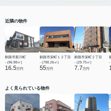
近隣の物件
釧路市新川町
釧路市栄町１２丁目
釧路市栄町２丁目
- (96.88㎡)
- (798.26㎡)
- (29.75㎡)
-
16.5
55
7.7
万円
万円
万円
よく見られている物件