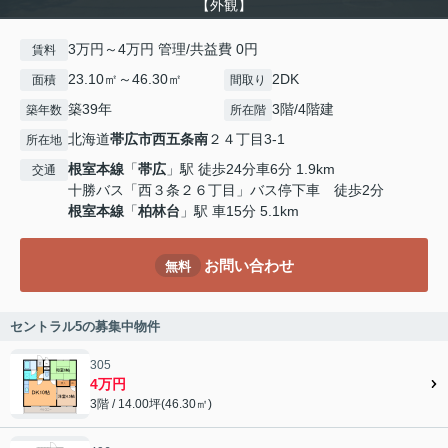
【外観】
3万円～4万円 管理/共益費 0円
賃料
23.10㎡～46.30㎡
2DK
面積
間取り
築39年
3階/4階建
築年数
所在階
北海道
帯広市
西五条南
２４丁目3-1
所在地
根室本線
「
帯広
」駅 徒歩24分車6分 1.9km
交通
十勝バス「西３条２６丁目」バス停下車 徒歩2分
根室本線
「
柏林台
」駅 車15分 5.1km
お問い合わせ
無料
セントラル5の募集中物件
305
4万円
3階 / 14.00坪(46.30㎡)