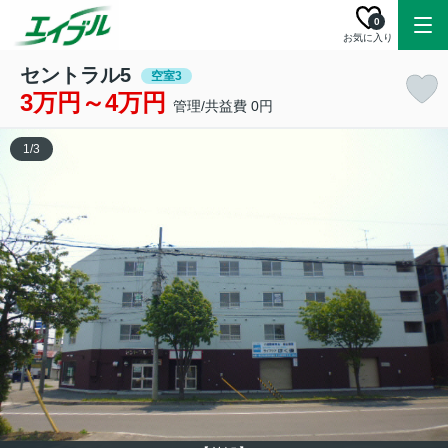
0
お気に入り
セントラル5
空室3
3万円～4万円
管理/共益費 0円
1
/
3