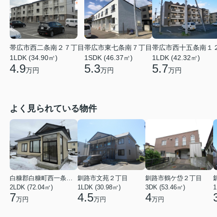
帯広市西二条南２７丁目
帯広市東七条南７丁目
帯広市西十五条南１
1LDK (34.90㎡)
1SDK (46.37㎡)
1LDK (42.32㎡)
4.9
5.3
5.7
万円
万円
万円
よく見られている物件
白糠郡白糠町西一条南４丁目
釧路市文苑２丁目
釧路市鶴ケ岱２丁目
2LDK (72.04㎡)
1LDK (30.98㎡)
3DK (53.46㎡)
1
7
4.5
4
万円
万円
万円