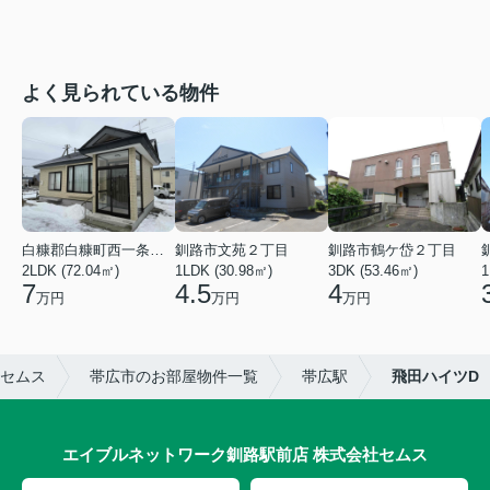
よく見られている物件
白糠郡白糠町西一条南４丁目
釧路市文苑２丁目
釧路市鶴ケ岱２丁目
2LDK (72.04㎡)
1LDK (30.98㎡)
3DK (53.46㎡)
1
7
4.5
4
万円
万円
万円
セムス
帯広市のお部屋物件一覧
帯広駅
飛田ハイツD
エイブルネットワーク釧路駅前店 株式会社セムス