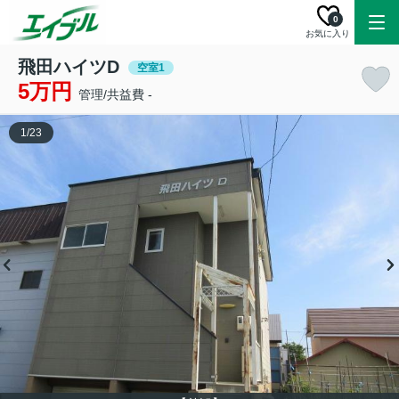
0
お気に入り
飛田ハイツD
空室1
5万円
管理/共益費 -
1
/
23