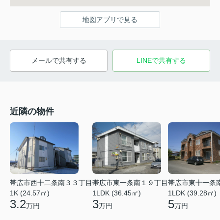
地図アプリで見る
メールで共有する
LINEで共有する
近隣の物件
帯広市西十二条南３３丁目
帯広市東一条南１９丁目
帯広市東十一条
1K (24.57㎡)
1LDK (36.45㎡)
1LDK (39.28㎡)
3.2
3
5
万円
万円
万円