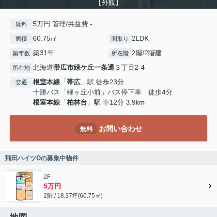
【外観】
5万円 管理/共益費 -
賃料
60.75㎡
2LDK
面積
間取り
築31年
2階/2階建
築年数
所在階
北海道
帯広市
緑ケ丘一条通
３丁目2-4
所在地
根室本線
「
帯広
」駅 徒歩23分
交通
十勝バス「緑ヶ丘小前」バス停下車 徒歩4分
根室本線
「
柏林台
」駅 車12分 3.9km
お問い合わせ
無料
飛田ハイツDの募集中物件
2F
5万円
2階 / 18.37坪(60.75㎡)