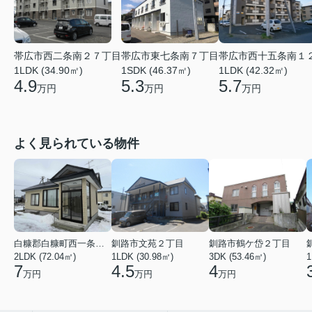
帯広市西二条南２７丁目
帯広市東七条南７丁目
帯広市西十五条南１
1LDK (34.90㎡)
1SDK (46.37㎡)
1LDK (42.32㎡)
4.9
5.3
5.7
万円
万円
万円
よく見られている物件
白糠郡白糠町西一条南４丁目
釧路市文苑２丁目
釧路市鶴ケ岱２丁目
2LDK (72.04㎡)
1LDK (30.98㎡)
3DK (53.46㎡)
1
7
4.5
4
万円
万円
万円