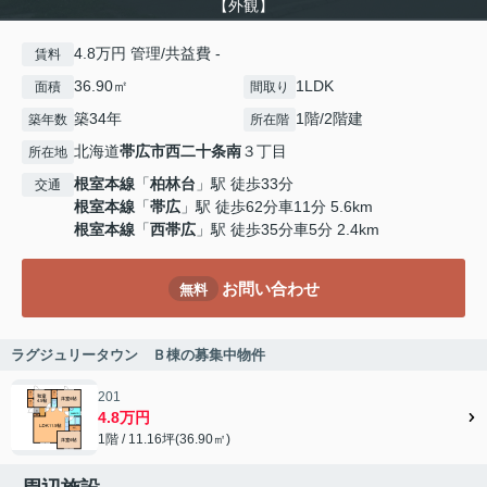
【外観】
4.8万円 管理/共益費 -
賃料
36.90㎡
1LDK
面積
間取り
築34年
1階/2階建
築年数
所在階
北海道
帯広市
西二十条南
３丁目
所在地
根室本線
「
柏林台
」駅 徒歩33分
交通
根室本線
「
帯広
」駅 徒歩62分車11分 5.6km
根室本線
「
西帯広
」駅 徒歩35分車5分 2.4km
お問い合わせ
無料
ラグジュリータウン Ｂ棟の募集中物件
201
4.8万円
1階 / 11.16坪(36.90㎡)