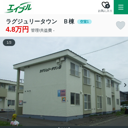
0
お気に入り
ラグジュリータウン Ｂ棟
空室1
4.8万円
管理/共益費 -
1
/
3