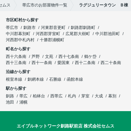
セムス
帯広市のお部屋物件一覧
ラグジュリータウン Ｂ棟
市区町村から探す
帯広市
釧路市
河東郡音更町
釧路郡釧路町
中川郡幕別町
河西郡芽室町
広尾郡大樹町
中川郡池田町
河西郡中札内村
十勝郡浦幌町
町名から探す
西十六条南
芦野
文苑
西十七条南
鶴ケ岱
西十三条南
西十一条南
愛国東
西十二条南
西二十条南
沿線から探す
根室本線
釧網本線
石勝線
函館本線
駅から探す
釧路
帯広
柏林台
西帯広
札内
芽室
大成
幕別
池田
浦幌
エイブルネットワーク釧路駅前店 株式会社セムス