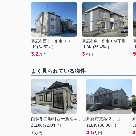
帯広市西十二条南３３丁目
帯広市東一条南１９丁目
1K (24.57㎡)
1LDK (36.45㎡)
1
3.2
3
5
万円
万円
よく見られている物件
白糠郡白糠町西一条南４丁目
釧路市文苑２丁目
2LDK (72.04㎡)
1LDK (30.98㎡)
3
7
4.5
4
万円
万円