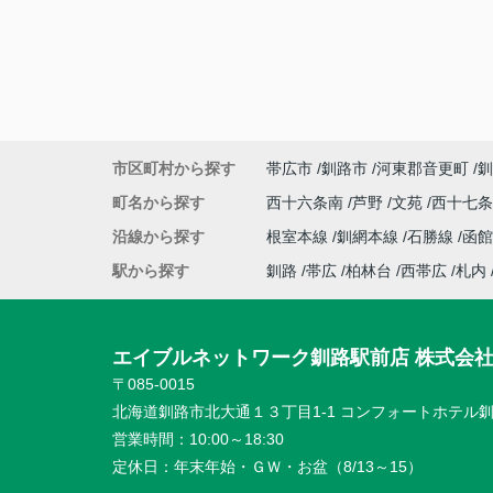
市区町村から探す
帯広市
釧路市
河東郡音更町
釧
町名から探す
西十六条南
芦野
文苑
西十七
沿線から探す
根室本線
釧網本線
石勝線
函館
駅から探す
釧路
帯広
柏林台
西帯広
札内
エイブルネットワーク釧路駅前店 株式会
〒085-0015
北海道釧路市北大通１３丁目1-1 コンフォートホテル釧
営業時間：
10:00～18:30
定休日：
年末年始・ＧＷ・お盆（8/13～15）