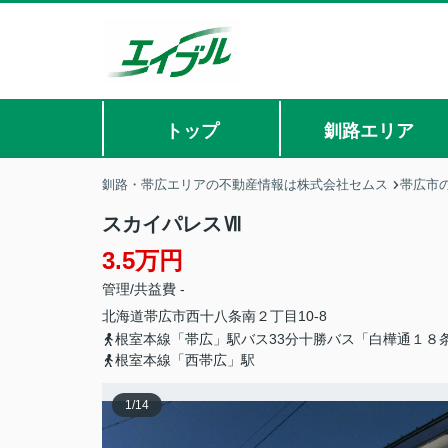
トップ
釧路エリア
釧路・帯広エリアの不動産情報は株式会社セムス
帯広市
スカイパレスⅦ
3.5万円
管理/共益費 -
北海道
帯広市
西十八条南
２丁目10-8
根室本線「帯広」駅バス33分十勝バス「白樺通１８
根室本線「西帯広」駅
1
/
14