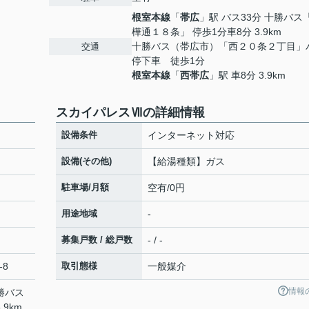
根室本線
「
帯広
」駅 バス33分 十勝バス
樺通１８条」 停歩1分車8分 3.9km
十勝バス（帯広市）「西２０条２丁目」
交通
停下車 徒歩1分
根室本線
「
西帯広
」駅 車8分 3.9km
スカイパレスⅦの詳細情報
設備条件
インターネット対応
設備(その他)
【給湯種類】ガス
駐車場/月額
空有/0円
用途地域
-
募集戸数 / 総戸数
- / -
-8
取引態様
一般媒介
情報
十勝バス
9km