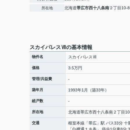
北海道
帯広市
西十八条南
２丁目10-8
所在地
スカイパレスⅦの基本情報
物件名
スカイパレスⅦ
価格
3.5万円
管理/共益費
-
築年月
1993年1月（築33年）
総戸数
-
所在地
北海道
帯広市
西十八条南
２丁目10
交通
根室本線
「
帯広
」駅 バス33分 
「白樺通１８条」 停歩1分車8分 3.