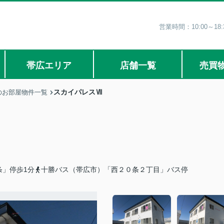
営業時間：10:00～1
帯広エリア
店舗一覧
売買
スカイパレスⅦ
のお部屋物件一覧
条」停歩1分
十勝バス（帯広市）「西２０条２丁目」バス停