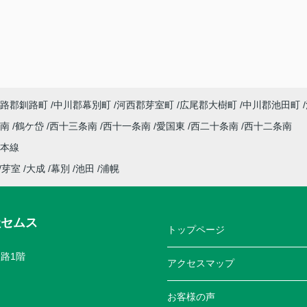
路郡釧路町
中川郡幕別町
河西郡芽室町
広尾郡大樹町
中川郡池田町
条南
鶴ケ岱
西十三条南
西十一条南
愛国東
西二十条南
西十二条南
本線
芽室
大成
幕別
池田
浦幌
社セムス
トップページ
路1階
アクセスマップ
お客様の声