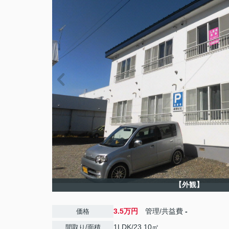
【外観】
3.5万円
管理/共益費
-
価格
1LDK/23.10㎡
間取り/面積