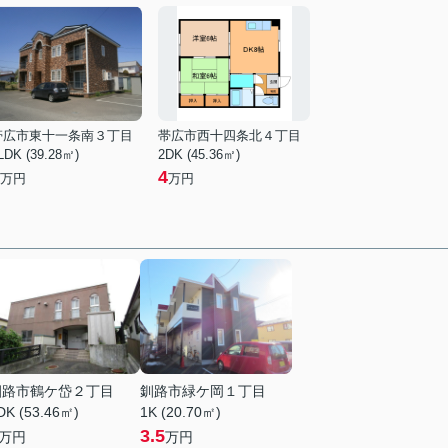
帯広市東十一条南３丁目
帯広市西十四条北４丁目
LDK (39.28㎡)
2DK (45.36㎡)
4
万円
万円
釧路市鶴ケ岱２丁目
釧路市緑ケ岡１丁目
DK (53.46㎡)
1K (20.70㎡)
3.5
万円
万円