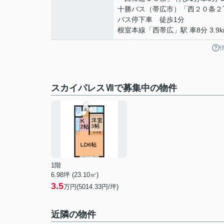
十勝バス（帯広市）「西２０条２
バス停下車 徒歩1分
根室本線
「
西帯広
」駅 車8分 3.9
スカイパレスⅦで募集中の物件
1階
6.98坪 (23.10㎡)
3.5
万円(5014.33円/坪)
近隣の物件