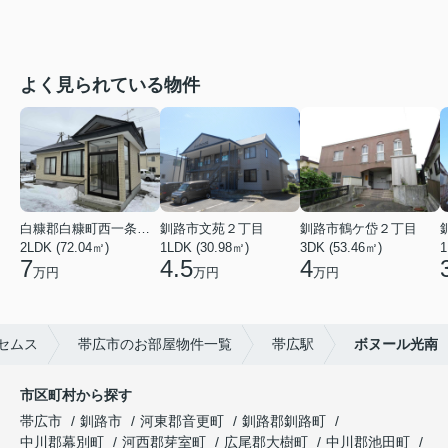
よく見られている物件
白糠郡白糠町西一条南４丁目
釧路市文苑２丁目
釧路市鶴ケ岱２丁目
2LDK (72.04㎡)
1LDK (30.98㎡)
3DK (53.46㎡)
1
7
4.5
4
万円
万円
万円
セムス
帯広市のお部屋物件一覧
帯広駅
ボヌール光南
市区町村から探す
帯広市
釧路市
河東郡音更町
釧路郡釧路町
中川郡幕別町
河西郡芽室町
広尾郡大樹町
中川郡池田町