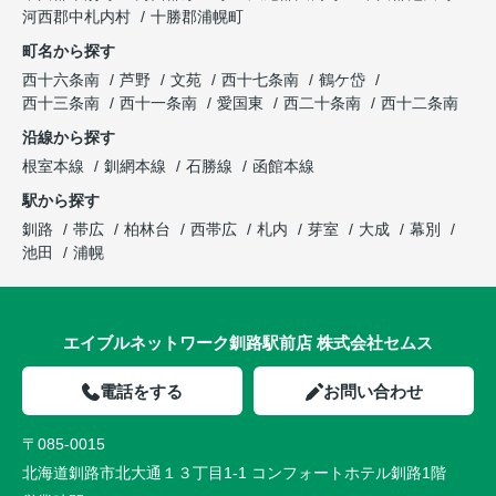
河西郡中札内村
十勝郡浦幌町
町名から探す
西十六条南
芦野
文苑
西十七条南
鶴ケ岱
西十三条南
西十一条南
愛国東
西二十条南
西十二条南
沿線から探す
根室本線
釧網本線
石勝線
函館本線
駅から探す
釧路
帯広
柏林台
西帯広
札内
芽室
大成
幕別
池田
浦幌
エイブルネットワーク釧路駅前店 株式会社セムス
電話をする
お問い合わせ
〒085-0015
北海道釧路市北大通１３丁目1-1 コンフォートホテル釧路1階