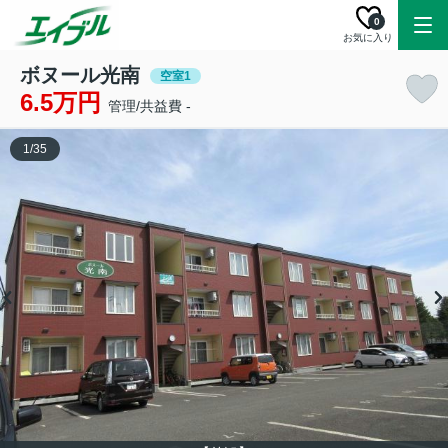
0
お気に入り
ボヌール光南
空室1
6.5万円
管理/共益費 -
1
/
35