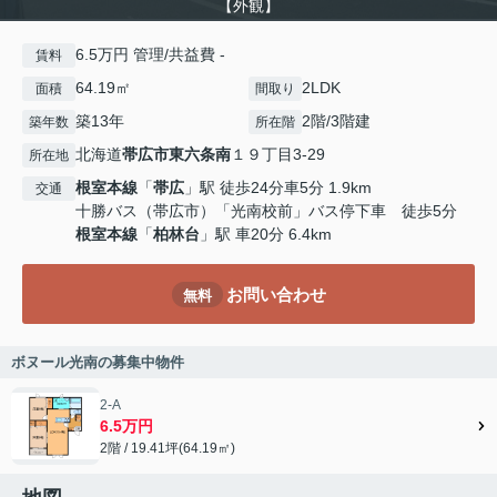
【外観】
6.5万円 管理/共益費 -
賃料
64.19㎡
2LDK
面積
間取り
築13年
2階/3階建
築年数
所在階
北海道
帯広市
東六条南
１９丁目3-29
所在地
根室本線
「
帯広
」駅 徒歩24分車5分 1.9km
交通
十勝バス（帯広市）「光南校前」バス停下車 徒歩5分
根室本線
「
柏林台
」駅 車20分 6.4km
お問い合わせ
無料
ボヌール光南の募集中物件
2-A
6.5万円
2階 / 19.41坪(64.19㎡)