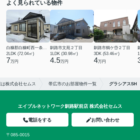
よく見られている物件
白糠郡白糠町西一条南４丁目
釧路市文苑２丁目
釧路市鶴ケ岱２丁目
2LDK (72.04㎡)
1LDK (30.98㎡)
3DK (53.46㎡)
1
7
4.5
4
万円
万円
万円
報は株式会社セムス
帯広市のお部屋物件一覧
グラシアスSH
エイブルネットワーク釧路駅前店 株式会社セムス
電話をする
お問い合わせ
〒085-0015