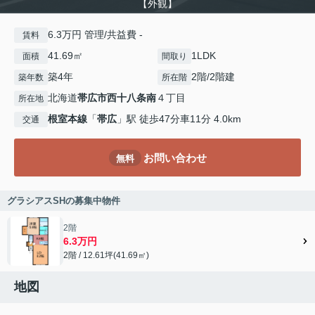
【外観】
6.3万円 管理/共益費 -
賃料
41.69㎡
1LDK
面積
間取り
築4年
2階/2階建
築年数
所在階
北海道
帯広市
西十八条南
４丁目
所在地
根室本線
「
帯広
」駅 徒歩47分車11分 4.0km
交通
お問い合わせ
無料
グラシアスSHの募集中物件
2階
6.3万円
2階 / 12.61坪(41.69㎡)
地図