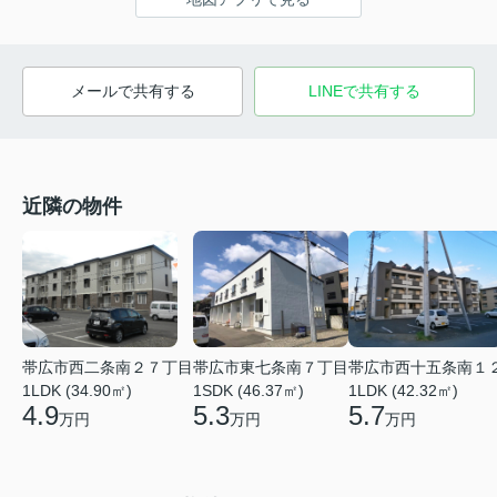
メールで共有する
LINEで共有する
近隣の物件
帯広市西二条南２７丁目
帯広市東七条南７丁目
帯広市西十五条南１
1LDK (34.90㎡)
1SDK (46.37㎡)
1LDK (42.32㎡)
4.9
5.3
5.7
万円
万円
万円