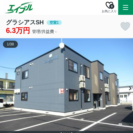
0
お気に入り
グラシアスSH
空室1
6.3万円
管理/共益費 -
1
/
38