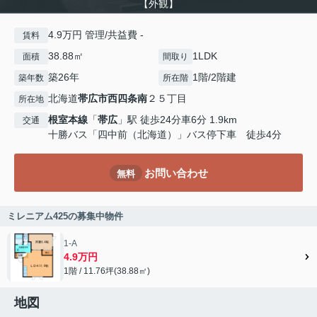
【外観】
4.9万円 管理/共益費 -
賃料
38.88㎡
1LDK
面積
間取り
築26年
1階/2階建
築年数
所在階
北海道
帯広市
西四条南
２５丁目
所在地
根室本線
「
帯広
」駅 徒歩24分車6分 1.9km
交通
十勝バス「四中前（北海道）」バス停下車 徒歩4分
お問い合わせ
無料
ミレニアム425の募集中物件
1-A
4.9万円
1階 / 11.76坪(38.88㎡)
地図