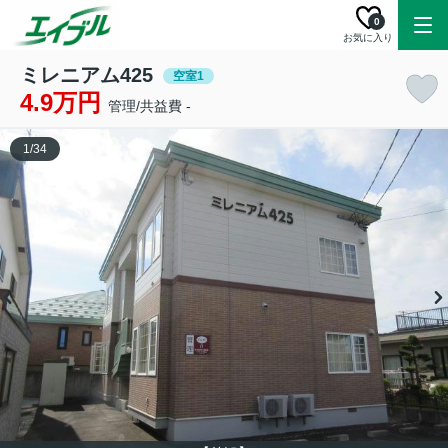
0
お気に入り
ミレニアム425
空室1
4.9万円
管理/共益費 -
1
/
34