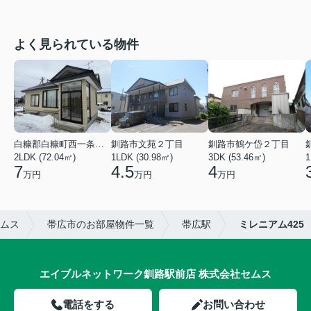
よく見られている物件
白糠郡白糠町西一条南４丁目
釧路市文苑２丁目
釧路市鶴ケ岱２丁目
2LDK (72.04㎡)
1LDK (30.98㎡)
3DK (53.46㎡)
1
7
4.5
4
万円
万円
万円
ムス
帯広市のお部屋物件一覧
帯広駅
ミレニアム425
エイブルネットワーク釧路駅前店 株式会社セムス
電話をする
お問い合わせ