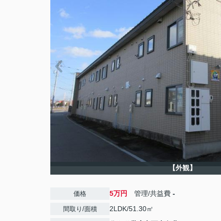
【外観】
5万円
管理/共益費
-
価格
2LDK/51.30㎡
間取り/面積