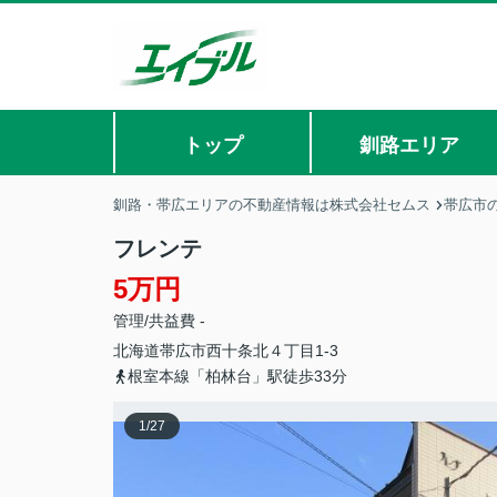
トップ
釧路エリア
釧路・帯広エリアの不動産情報は株式会社セムス
帯広市
フレンテ
5万円
管理/共益費 -
北海道
帯広市
西十条北
４丁目1-3
根室本線「柏林台」駅徒歩33分
1
/
27