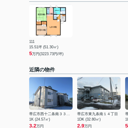
111
15.51坪 (51.30㎡)
5
万円(3223.73円/坪)
近隣の物件
帯広市西十二条南３３丁目
帯広市東九条南１４丁目
1K (24.57㎡)
1DK (32.80㎡)
1
3.2
2.9
5
万円
万円