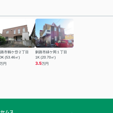
釧路市鶴ケ岱２丁目
釧路市緑ケ岡１丁目
DK (53.46㎡)
1K (20.70㎡)
3.5
万円
万円
社セムス