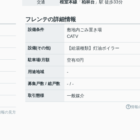
根室本線
「
柏林台
」駅 徒歩33分
交通
フレンテの詳細情報
設備条件
敷地内ごみ置き場
CATV
設備(その他)
【給湯種類】灯油ボイラー
駐車場/月額
空有/0円
用途地域
-
募集戸数 / 総戸数
- / -
取引態様
一般媒介
情報
情報の見方