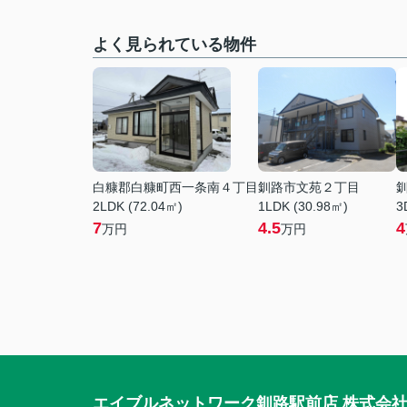
よく見られている物件
白糠郡白糠町西一条南４丁目
釧路市文苑２丁目
2LDK (72.04㎡)
1LDK (30.98㎡)
3
7
4.5
4
万円
万円
エイブルネットワーク釧路駅前店 株式会