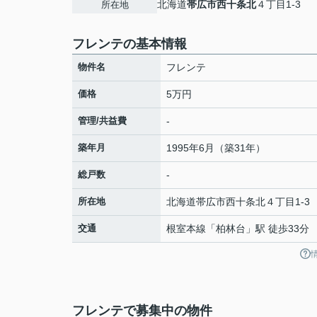
北海道
帯広市
西十条北
４丁目1-3
所在地
フレンテの基本情報
物件名
フレンテ
価格
5万円
管理/共益費
-
築年月
1995年6月（築31年）
総戸数
-
所在地
北海道
帯広市
西十条北
４丁目1-3
交通
根室本線
「
柏林台
」駅 徒歩33分
フレンテで募集中の物件