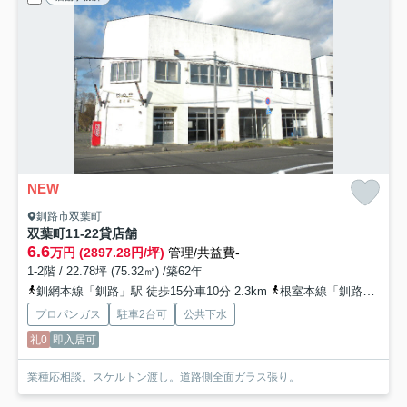
NEW
釧路市双葉町
双葉町11-22貸店舗
6.6
万円 (2897.28円/坪)
管理/共益費-
1-2階 / 22.78坪 (75.32㎡) /築62年
釧網本線「釧路」駅 徒歩15分車10分 2.3km
根室本線「釧路」駅 車10分 2.3km
プロパンガス
駐車2台可
公共下水
礼0
即入居可
業種応相談。スケルトン渡し。道路側全面ガラス張り。