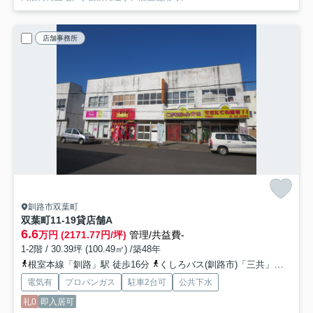
店舗事務所
釧路市双葉町
双葉町11-19貸店舗
A
6.6
万円 (2171.77円/坪)
管理/共益費-
1-2階 / 30.39坪 (100.49㎡) /築48年
根室本線「釧路」駅 徒歩16分
くしろバス(釧路市)「三共」バス停下車 徒歩8分
電気有
プロパンガス
駐車2台可
公共下水
礼0
即入居可