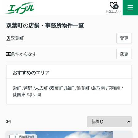
0
お気に入り
双葉町の店舗・事務所物件一覧
双葉町
変更
条件から探す
変更
おすすめのエリア
栄町
/
芦野
/
末広町
/
双葉町
/
錦町
/
浪花町
/
鳥取南
/
昭和南
/
愛国東
/
緑ケ岡
3
件
店舗事務所