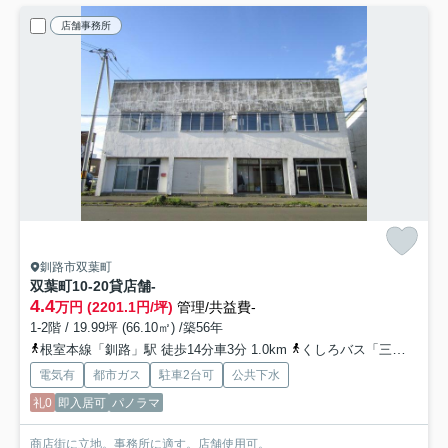
店舗事務所
釧路市双葉町
双葉町10-20貸店舗
-
4.4
万円 (2201.1円/坪)
管理/共益費-
1-2階 / 19.99坪 (66.10㎡) /築56年
根室本線「釧路」駅 徒歩14分車3分 1.0km
くしろバス「三共」バス停下車 徒歩6分
電気有
都市ガス
駐車2台可
公共下水
礼0
即入居可
パノラマ
商店街に立地。事務所に適す。店舗使用可。