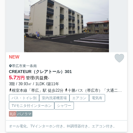
NEW
帯広市東一条南
CREATEUR（クレアトール）
301
5.7
万円
管理/共益費-
3階 / 39.93㎡ / 1LDK /築11年
根室本線「帯広」駅 徒歩22分
十勝バス（帯広市）「大通二十四丁目」バス停下車 徒歩4分
バス・トイレ別
室内洗濯機置場
エアコン
電気有
TVモニタ付インターホン
シャワー
礼0
パノラマ
オール電化。TVインターホン付き。IH調理器付き。エアコン付き。