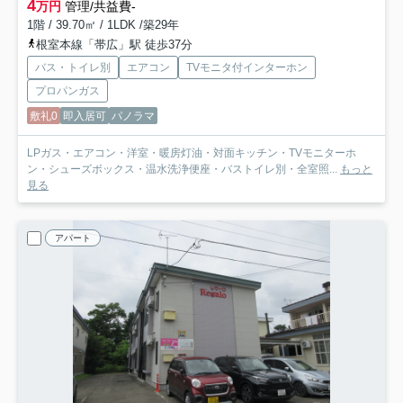
4
万円
管理/共益費-
1階 / 39.70㎡ / 1LDK /築29年
根室本線「帯広」駅 徒歩37分
バス・トイレ別
エアコン
TVモニタ付インターホン
プロパンガス
敷礼0
即入居可
パノラマ
LPガス・エアコン・洋室・暖房灯油・対面キッチン・TVモニターホ
ン・シューズボックス・温水洗浄便座・バストイレ別・全室照...
もっと
見る
アパート