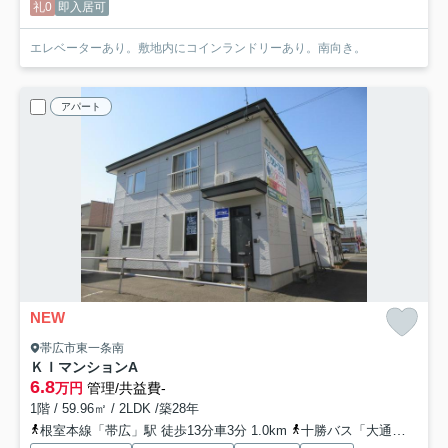
礼0
即入居可
エレベーターあり。敷地内にコインランドリーあり。南向き。
アパート
NEW
帯広市東一条南
ＫＩマンション
A
6.8
万円
管理/共益費-
1階 / 59.96㎡ / 2LDK /築28年
根室本線「帯広」駅 徒歩13分車3分 1.0km
十勝バス「大通９丁目（帯広市）」バス停下車 徒歩2分