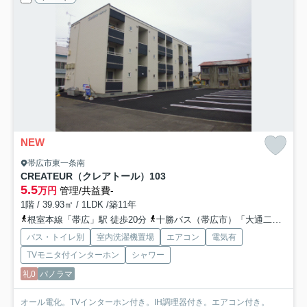
NEW
帯広市東一条南
CREATEUR（クレアトール）
103
5.5
万円
管理/共益費-
1階 / 39.93㎡ / 1LDK /築11年
根室本線「帯広」駅 徒歩20分
十勝バス（帯広市）「大通二十四丁目」バス停下車 徒歩4分
バス・トイレ別
室内洗濯機置場
エアコン
電気有
TVモニタ付インターホン
シャワー
礼0
パノラマ
オール電化。TVインターホン付き。IH調理器付き。エアコン付き。