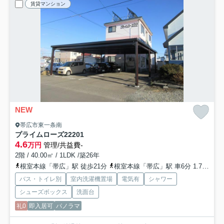
賃貸マンション
NEW
帯広市東一条南
プライムローズ22
201
4.6
万円
管理/共益費-
2階 / 40.00㎡ / 1LDK /築26年
根室本線「帯広」駅 徒歩21分
根室本線「帯広」駅 車6分 1.7km
根
バス・トイレ別
室内洗濯機置場
電気有
シャワー
シューズボックス
洗面台
礼0
即入居可
パノラマ