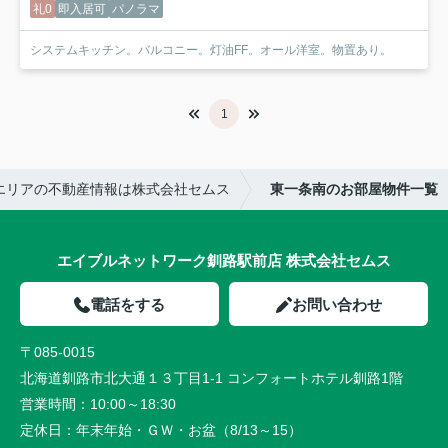
礼0
即入居可
パノラマ
システムキッチン。バルコニー。灯油FF。オール洋室。物置あり。
1
エリアの不動産情報は株式会社セムス
東一条南のお部屋物件一覧
エイブルネットワーク釧路駅前店 株式会社セムス
電話をする
お問い合わせ
〒085-0015
北海道釧路市北大通１３丁目1-1 コンフォートホテル釧路1階
営業時間：
10:00～18:30
定休日：
年末年始・ＧＷ・お盆（8/13～15）