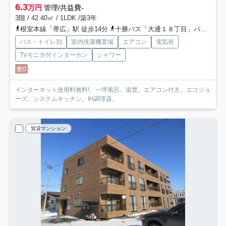
6.3
万円
管理/共益費-
3階 / 42.40㎡ / 1LDK /築3年
根室本線「帯広」駅 徒歩14分
十勝バス「大通１８丁目」バス停下車 徒歩3分
バス・トイレ別
室内洗濯機置場
エアコン
電気有
TVモニタ付インターホン
シャワー
敷0
インターネット使用料無料!。一坪風呂。追焚。エアコン付き。エコジョ
ーズ。システムキッチン。IH調理器。
賃貸マンション