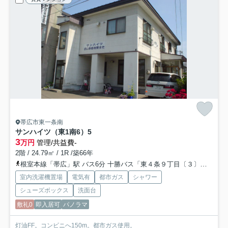
帯広市東一条南
サンハイツ（東1南6）
5
3
万円
管理/共益費-
2階 / 24.79㎡ / 1R /築66年
根室本線「帯広」駅 バス6分 十勝バス「東４条９丁目〔３〕」 停歩2分
室内洗濯機置場
電気有
都市ガス
シャワー
シューズボックス
洗面台
敷礼0
即入居可
パノラマ
灯油FF。コンビニへ150m。都市ガス使用。