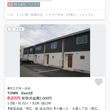
礼0
即入居可
パノラマ
バス・トイレ別。給湯付き。シャワー付き。UT有り。シャンドレ。
テラス
帯広市東一条南
TOWN East1
E
8.2
万円
管理/共益費2,000円
1-2階 / 91.02㎡ / 3LDK /築13年
根室本線「帯広」駅 徒歩29分
十勝バス「大通１丁目（帯広市）」バス停下車 徒歩2分