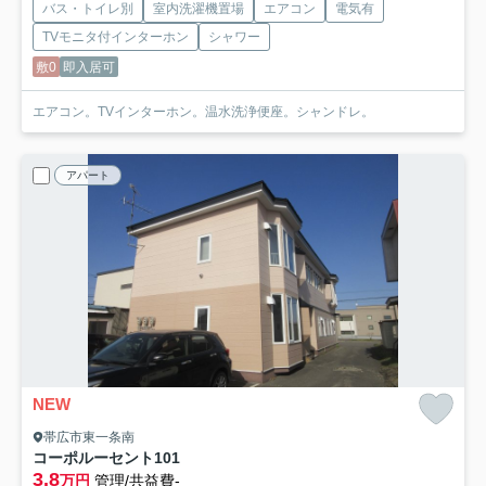
バス・トイレ別
室内洗濯機置場
エアコン
電気有
TVモニタ付インターホン
シャワー
敷0
即入居可
エアコン。TVインターホン。温水洗浄便座。シャンドレ。
アパート
NEW
帯広市東一条南
コーポルーセント
101
3.8
万円
管理/共益費-