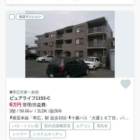
賃貸マンション
帯広市東一条南
ピュアライフ115
3-C
6
万円
管理/共益費-
3階 / 59.66㎡ / 2LDK /築26年
根室本線「帯広」駅 徒歩10分
十勝バス「大通１６丁目」バス停下車 徒歩3分
バス・トイレ別
室内洗濯機置場
エアコン
電気有
シャワー
システムキッチン