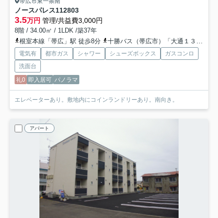
帯広市東一条南
ノースパレス112
803
3.5
万円
管理/共益費3,000円
8階 / 34.00㎡ / 1LDK /築37年
根室本線「帯広」駅 徒歩8分
十勝バス（帯広市）「大通１３丁目」バス停下車 徒歩2分
電気有
都市ガス
シャワー
シューズボックス
ガスコンロ
洗面台
礼0
即入居可
パノラマ
エレベーターあり。敷地内にコインランドリーあり。南向き。
アパート