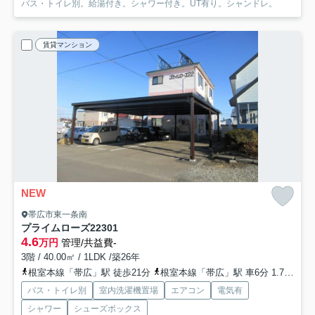
バス・トイレ別。給湯付き。シャワー付き。UT有り。シャンドレ。
賃貸マンション
NEW
帯広市東一条南
プライムローズ22
301
4.6
万円
管理/共益費-
3階 / 40.00㎡ / 1LDK /築26年
根室本線「帯広」駅 徒歩21分
根室本線「帯広」駅 車6分 1.7km
根
バス・トイレ別
室内洗濯機置場
エアコン
電気有
シャワー
シューズボックス