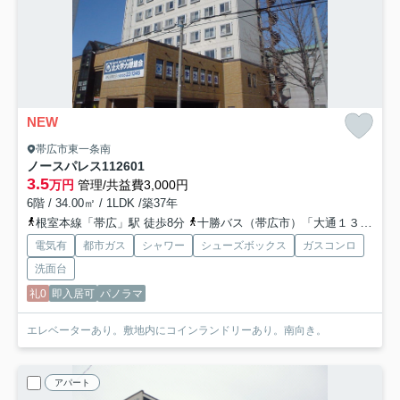
NEW
帯広市東一条南
ノースパレス112
601
3.5
万円
管理/共益費3,000円
6階 / 34.00㎡ / 1LDK /築37年
根室本線「帯広」駅 徒歩8分
十勝バス（帯広市）「大通１３丁目」バス停下車 徒歩2分
電気有
都市ガス
シャワー
シューズボックス
ガスコンロ
洗面台
礼0
即入居可
パノラマ
エレベーターあり。敷地内にコインランドリーあり。南向き。
アパート