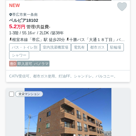
NEW
帯広市東一条南
ベルピア18
102
5.2
万円
管理/共益費-
1-3階 / 55.16㎡ / 2LDK /築38年
根室本線「帯広」駅 徒歩20分
十勝バス「大通１８丁目」バス停下車 徒歩2分
バス・トイレ別
室内洗濯機置場
電気有
都市ガス
駐輪場
シャワー
敷0
即入居可
パノラマ
CATV受信可。都市ガス使用。灯油FF。シャンドレ。バルコニー。
賃貸マンション