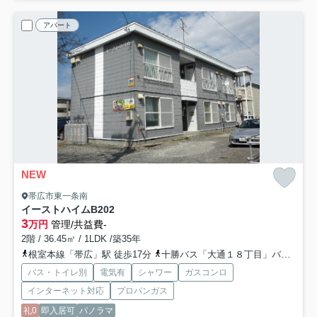
アパート
NEW
帯広市東一条南
イーストハイム
B202
3
万円
管理/共益費-
2階 / 36.45㎡ / 1LDK /築35年
根室本線「帯広」駅 徒歩17分
十勝バス「大通１８丁目」バス停下車 徒歩4分
バス・トイレ別
電気有
シャワー
ガスコンロ
インターネット対応
プロパンガス
礼0
即入居可
パノラマ