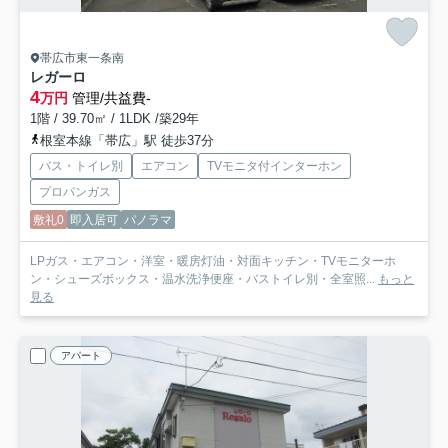
帯広市東一条南
レガーロ
4
万円
管理/共益費-
1階 / 39.70㎡ / 1LDK /築29年
根室本線「帯広」駅 徒歩37分
バス・トイレ別
エアコン
TVモニタ付インターホン
プロパンガス
敷礼0
即入居可
パノラマ
LPガス・エアコン・洋室・暖房灯油・対面キッチン・TVモニターホ
ン・シューズボックス・温水洗浄便座・バストイレ別・全室照...
もっと
見る
アパート