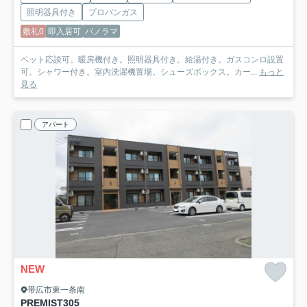
照明器具付き
プロパンガス
敷礼0
即入居可
パノラマ
ペット応談可。暖房機付き。照明器具付き。給湯付き。ガスコンロ設置
可。シャワー付き。室内洗濯機置場。シューズボックス。カー...
もっと
見る
アパート
NEW
帯広市東一条南
PREMIST
305