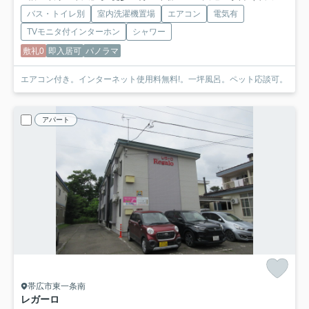
バス・トイレ別
室内洗濯機置場
エアコン
電気有
TVモニタ付インターホン
シャワー
敷礼0
即入居可
パノラマ
エアコン付き。インターネット使用料無料!。一坪風呂。ペット応談可。
アパート
帯広市東一条南
レガーロ