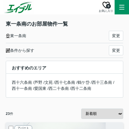
0
お気に入り
東一条南のお部屋物件一覧
東一条南
変更
条件から探す
変更
おすすめのエリア
西十六条南
/
芦野
/
文苑
/
西十七条南
/
鶴ケ岱
/
西十三条南
/
西十一条南
/
愛国東
/
西二十条南
/
西十二条南
23
件
アパート