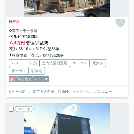
NEW
帯広市東一条南
ベルピア18
205
7.3
万円
管理/共益費-
2階 / 68.16㎡ / 3LDK /築38年
根室本線「帯広」駅 徒歩20分
バス・トイレ別
室内洗濯機置場
エアコン
電気有
都市ガス
駐輪場
敷0
即入居可
パノラマ
CATV受信可。都市ガス使用。灯油FF。シャンドレ。バルコニー。
アパート