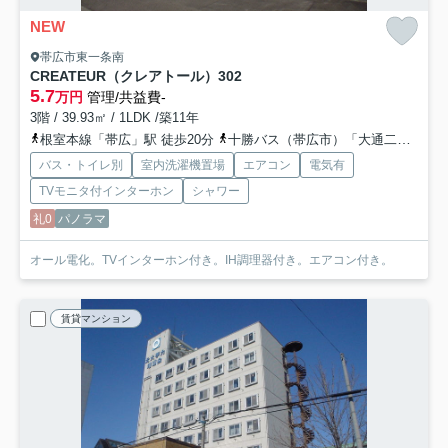
NEW
帯広市東一条南
CREATEUR（クレアトール）
302
5.7
万円
管理/共益費-
3階 / 39.93㎡ / 1LDK /築11年
根室本線「帯広」駅 徒歩20分
十勝バス（帯広市）「大通二十四丁目」バス停下車 徒歩4分
バス・トイレ別
室内洗濯機置場
エアコン
電気有
TVモニタ付インターホン
シャワー
礼0
パノラマ
オール電化。TVインターホン付き。IH調理器付き。エアコン付き。
賃貸マンション