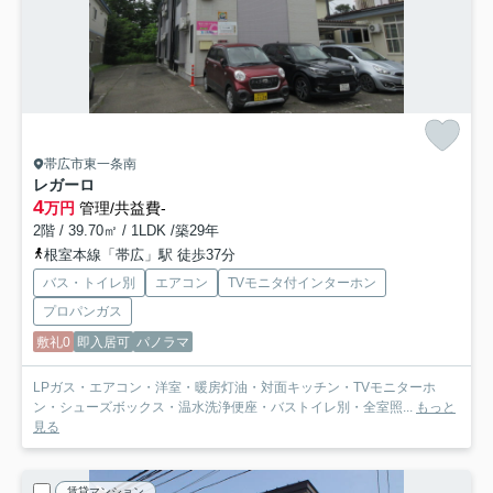
帯広市東一条南
レガーロ
4
万円
管理/共益費-
2階 / 39.70㎡ / 1LDK /築29年
根室本線「帯広」駅 徒歩37分
バス・トイレ別
エアコン
TVモニタ付インターホン
プロパンガス
敷礼0
即入居可
パノラマ
LPガス・エアコン・洋室・暖房灯油・対面キッチン・TVモニターホ
ン・シューズボックス・温水洗浄便座・バストイレ別・全室照...
もっと
見る
賃貸マンション