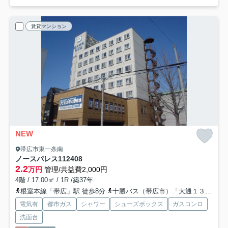
賃貸マンション
NEW
帯広市東一条南
ノースパレス112
408
2.2
万円
管理/共益費2,000円
4階 / 17.00㎡ / 1R /築37年
根室本線「帯広」駅 徒歩8分
十勝バス（帯広市）「大通１３丁目」バス停下車 徒歩2分
電気有
都市ガス
シャワー
シューズボックス
ガスコンロ
洗面台