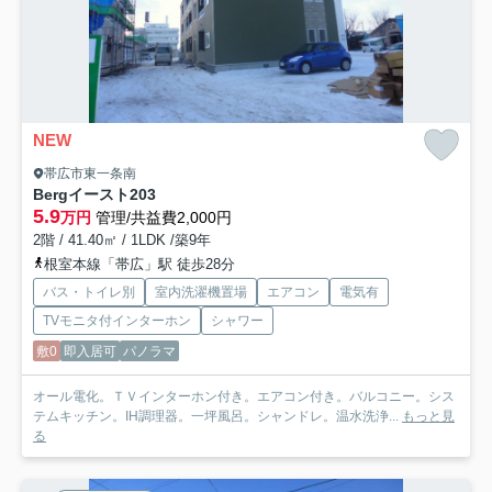
NEW
帯広市東一条南
Bergイースト
203
5.9
万円
管理/共益費2,000円
2階 / 41.40㎡ / 1LDK /築9年
根室本線「帯広」駅 徒歩28分
バス・トイレ別
室内洗濯機置場
エアコン
電気有
TVモニタ付インターホン
シャワー
敷0
即入居可
パノラマ
オール電化。ＴＶインターホン付き。エアコン付き。バルコニー。シス
テムキッチン。IH調理器。一坪風呂。シャンドレ。温水洗浄...
もっと見
る