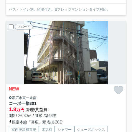
バス・トイレ別。給湯付き。Bフレッツマンションタイプ対応。
アパート
NEW
帯広市東一条南
コーポ一條
301
1.8
万円
管理/共益費-
3階 / 26.30㎡ / 1DK /築44年
根室本線「帯広」駅 徒歩20分
室内洗濯機置場
電気有
シャワー
シューズボックス