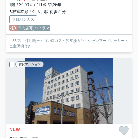
1階 / 39.00㎡ / 1LDK /築36年
根室本線「帯広」駅 徒歩21分
プロパンガス
礼0
即入居可
パノラマ
LPガス・灯油暖房・コンロガス・独立洗面台・シャンプードレッサー・
全室照明付き
賃貸マンション
NEW