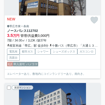
NEW
帯広市東一条南
ノースパレス112
702
3.5
万円
管理/共益費3,000円
7階 / 34.00㎡ / 1LDK /築37年
根室本線「帯広」駅 徒歩8分
十勝バス（帯広市）「大通１３丁目」バス停下車 徒歩2分
電気有
都市ガス
シャワー
シューズボックス
ガスコンロ
洗面台
礼0
即入居可
パノラマ
エレベーターあり。敷地内にコインランドリーあり。南向き。
賃貸マンション