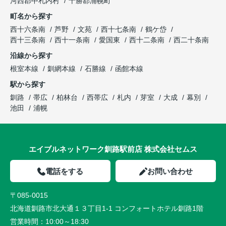
河西郡中札内村
十勝郡浦幌町
町名から探す
西十六条南
芦野
文苑
西十七条南
鶴ケ岱
西十三条南
西十一条南
愛国東
西十二条南
西二十条南
沿線から探す
根室本線
釧網本線
石勝線
函館本線
駅から探す
釧路
帯広
柏林台
西帯広
札内
芽室
大成
幕別
池田
浦幌
エイブルネットワーク釧路駅前店 株式会社セムス
電話をする
お問い合わせ
〒085-0015
北海道釧路市北大通１３丁目1-1 コンフォートホテル釧路1階
営業時間：
10:00～18:30