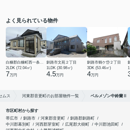
よく見られている物件
白糠郡白糠町西一条南４丁目
釧路市文苑２丁目
釧路市鶴ケ岱２丁目
2LDK (72.04㎡)
1LDK (30.98㎡)
3DK (53.46㎡)
1
7
4.5
4
万円
万円
万円
セムス
河東郡音更町のお部屋物件一覧
ベルメゾン中鈴蘭Ⅱ
市区町村から探す
帯広市
釧路市
河東郡音更町
釧路郡釧路町
中川郡幕別町
河西郡芽室町
広尾郡大樹町
中川郡池田町