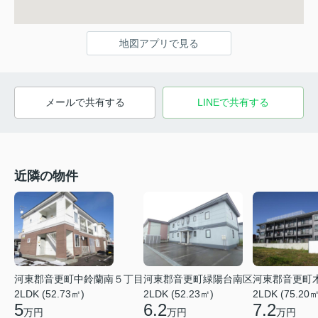
地図アプリで見る
メールで共有する
LINEで共有する
近隣の物件
河東郡音更町中鈴蘭南５丁目
河東郡音更町緑陽台南区
河東郡音更町
2LDK (52.73㎡)
2LDK (52.23㎡)
2LDK (75.20㎡
5
6.2
7.2
万円
万円
万円