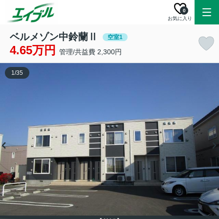
0
お気に入り
ベルメゾン中鈴蘭Ⅱ
空室1
4.65万円
管理/共益費 2,300円
1
/
35