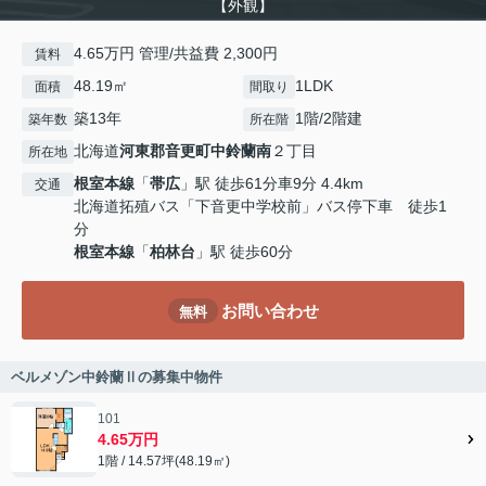
【外観】
4.65万円 管理/共益費 2,300円
賃料
48.19㎡
1LDK
面積
間取り
築13年
1階/2階建
築年数
所在階
北海道
河東郡音更町
中鈴蘭南
２丁目
所在地
根室本線
「
帯広
」駅 徒歩61分車9分 4.4km
交通
北海道拓殖バス「下音更中学校前」バス停下車 徒歩1
分
根室本線
「
柏林台
」駅 徒歩60分
お問い合わせ
無料
ベルメゾン中鈴蘭Ⅱの募集中物件
101
4.65万円
1階 / 14.57坪(48.19㎡)