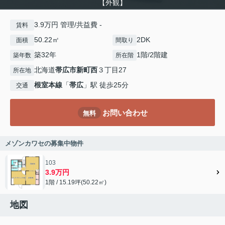
【外観】
3.9万円 管理/共益費 -
賃料
50.22㎡
2DK
面積
間取り
築32年
1階/2階建
築年数
所在階
北海道
帯広市
新町西
３丁目27
所在地
根室本線
「
帯広
」駅 徒歩25分
交通
お問い合わせ
無料
メゾンカワセの募集中物件
103
3.9万円
1階 / 15.19坪(50.22㎡)
地図