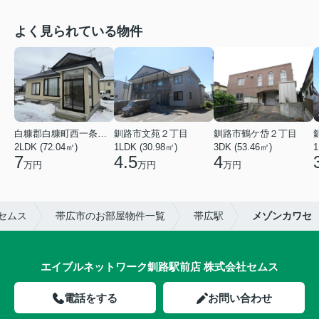
よく見られている物件
白糠郡白糠町西一条南４丁目
釧路市文苑２丁目
釧路市鶴ケ岱２丁目
2LDK (72.04㎡)
1LDK (30.98㎡)
3DK (53.46㎡)
1
7
4.5
4
万円
万円
万円
セムス
帯広市のお部屋物件一覧
帯広駅
メゾンカワセ
エイブルネットワーク釧路駅前店 株式会社セムス
電話をする
お問い合わせ