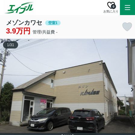
0
お気に入り
メゾンカワセ
空室1
3.9万円
管理/共益費 -
1
/
31