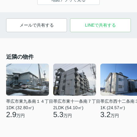
メールで共有する
LINEで共有する
近隣の物件
帯広市東九条南１４丁目
帯広市東十一条南７丁目
帯広市西十二条南
1DK (32.80㎡)
2LDK (54.10㎡)
1K (24.57㎡)
2.9
5.3
3.2
万円
万円
万円