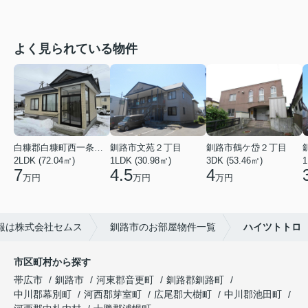
よく見られている物件
白糠郡白糠町西一条南４丁目
釧路市文苑２丁目
釧路市鶴ケ岱２丁目
2LDK (72.04㎡)
1LDK (30.98㎡)
3DK (53.46㎡)
1
7
4.5
4
万円
万円
万円
報は株式会社セムス
釧路市のお部屋物件一覧
ハイツトトロ
市区町村から探す
帯広市
釧路市
河東郡音更町
釧路郡釧路町
中川郡幕別町
河西郡芽室町
広尾郡大樹町
中川郡池田町