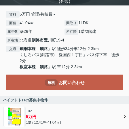
【外観】
5万円 管理/共益費 -
賃料
41.04㎡
1LDK
面積
間取り
築26年
1階/2階建
築年数
所在階
北海道
釧路市
豊川町
19-4
所在地
釧網本線
「
釧路
」駅 徒歩34分車12分 2.3km
交通
くしろバス(釧路市)「愛国西１丁目」バス停下車 徒歩
2分
根室本線
「
釧路
」駅 車12分 2.3km
お問い合わせ
無料
ハイツトトロの募集中物件
102
5万円
1階 / 12.41坪(41.04㎡)