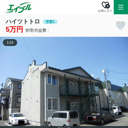
0
お気に入り
ハイツトトロ
空室1
5万円
管理/共益費 -
1
/
18