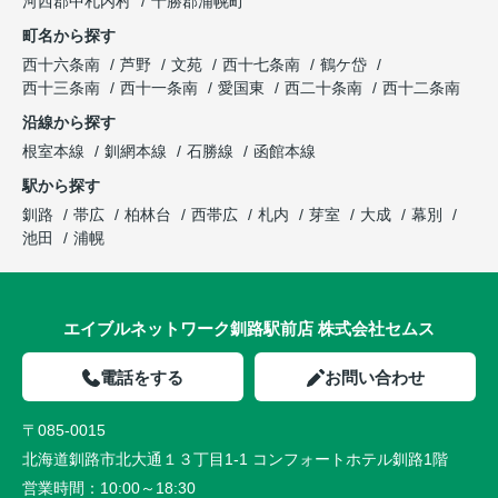
河西郡中札内村
十勝郡浦幌町
町名から探す
西十六条南
芦野
文苑
西十七条南
鶴ケ岱
西十三条南
西十一条南
愛国東
西二十条南
西十二条南
沿線から探す
根室本線
釧網本線
石勝線
函館本線
駅から探す
釧路
帯広
柏林台
西帯広
札内
芽室
大成
幕別
池田
浦幌
エイブルネットワーク釧路駅前店 株式会社セムス
電話をする
お問い合わせ
〒085-0015
北海道釧路市北大通１３丁目1-1 コンフォートホテル釧路1階
営業時間：
10:00～18:30