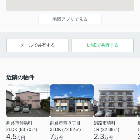
地図アプリで見る
メールで共有する
LINEで共有する
近隣の物件
釧路市仲浜町
釧路市寿３丁目
釧路市暁町
2LDK (53.70㎡)
3LDK (72.82㎡)
1R (22.88㎡)
1
4.5
7
2.3
万円
万円
万円