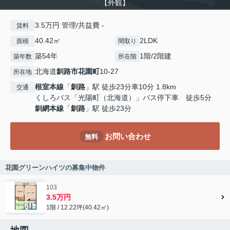
【外観】
3.5万円 管理/共益費 -
賃料
40.42㎡
2LDK
面積
間取り
築54年
1階/2階建
築年数
所在階
北海道
釧路市
花園町
10-27
所在地
根室本線
「
釧路
」駅 徒歩23分車10分 1.8km
交通
くしろバス「光陽町（北海道）」バス停下車 徒歩5分
釧網本線
「
釧路
」駅 徒歩23分
お問い合わせ
無料
花園グリーンハイツの募集中物件
103
3.5万円
1階 / 12.22坪(40.42㎡)