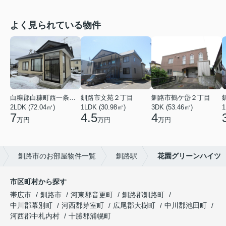
よく見られている物件
白糠郡白糠町西一条南４丁目
釧路市文苑２丁目
釧路市鶴ケ岱２丁目
2LDK (72.04㎡)
1LDK (30.98㎡)
3DK (53.46㎡)
1
7
4.5
4
万円
万円
万円
釧路市のお部屋物件一覧
釧路駅
花園グリーンハイツ
市区町村から探す
帯広市
釧路市
河東郡音更町
釧路郡釧路町
中川郡幕別町
河西郡芽室町
広尾郡大樹町
中川郡池田町
河西郡中札内村
十勝郡浦幌町