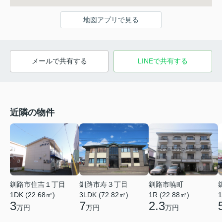
地図アプリで見る
メールで共有する
LINEで共有する
近隣の物件
釧路市住吉１丁目
釧路市寿３丁目
釧路市暁町
1DK (22.68㎡)
3LDK (72.82㎡)
1R (22.88㎡)
1
3
7
2.3
万円
万円
万円