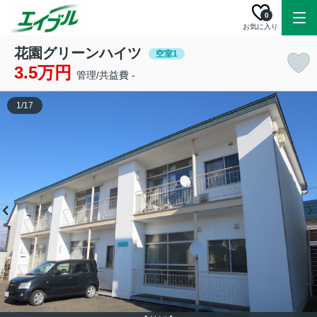
0
お気に入り
花園グリーンハイツ
空室1
3.5万円
管理/共益費 -
1
/
17