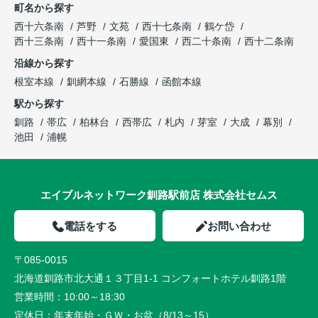
町名から探す
西十六条南
芦野
文苑
西十七条南
鶴ケ岱
西十三条南
西十一条南
愛国東
西二十条南
西十二条南
沿線から探す
根室本線
釧網本線
石勝線
函館本線
駅から探す
釧路
帯広
柏林台
西帯広
札内
芽室
大成
幕別
池田
浦幌
エイブルネットワーク釧路駅前店 株式会社セムス
電話をする
お問い合わせ
〒085-0015
北海道釧路市北大通１３丁目1-1 コンフォートホテル釧路1階
営業時間：
10:00～18:30
定休日：
年末年始・ＧＷ・お盆（8/13～15）