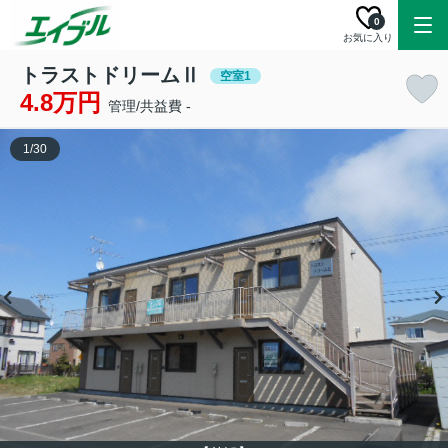
0
お気に入り
トラストドリームⅡ
空室1
4.8万円
管理/共益費 -
1
/
30