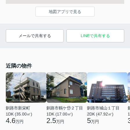
地図アプリで見る
メールで共有する
LINEで共有する
近隣の物件
釧路市新栄町
釧路市鶴ケ岱２丁目
釧路市城山１丁目
1DK (35.00㎡)
1DK (17.00㎡)
2DK (47.92㎡)
1
4.6
2.5
5
万円
万円
万円