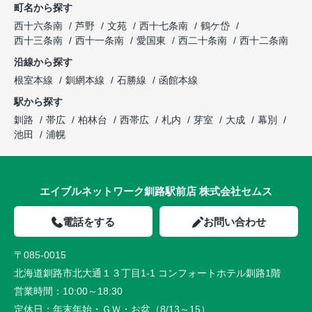
町名から探す
西十六条南
芦野
文苑
西十七条南
鶴ケ岱
西十三条南
西十一条南
愛国東
西二十条南
西十二条南
沿線から探す
根室本線
釧網本線
石勝線
函館本線
駅から探す
釧路
帯広
柏林台
西帯広
札内
芽室
大成
幕別
池田
浦幌
エイブルネットワーク釧路駅前店 株式会社セムス
電話をする
お問い合わせ
〒085-0015
北海道釧路市北大通１３丁目1-1 コンフォートホテル釧路1階
営業時間：
10:00～18:30
定休日：
年末年始・ＧＷ・お盆（8/13～15）