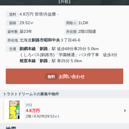
【外観】
4.8万円 管理/共益費 -
賃料
29.52㎡
1LDK
面積
間取り
築23年
2階/2階建
築年数
所在階
北海道
釧路市
昭和中央
３丁目46-6
所在地
釧網本線
「
釧路
」駅 徒歩68分車25分 5.0km
交通
くしろバス(釧路市)「学園橋通」バス停下車 徒歩3分
根室本線
「
釧路
」駅 車25分 5.0km
お問い合わせ
無料
トラストドリームⅡの募集中物件
203
4.8万円
2階 / 8.92坪(29.52㎡)