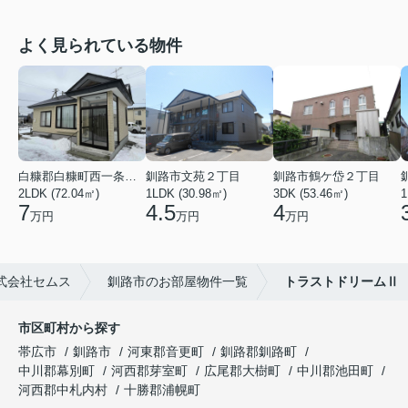
よく見られている物件
白糠郡白糠町西一条南４丁目
釧路市文苑２丁目
釧路市鶴ケ岱２丁目
2LDK (72.04㎡)
1LDK (30.98㎡)
3DK (53.46㎡)
1
7
4.5
4
万円
万円
万円
式会社セムス
釧路市のお部屋物件一覧
トラストドリームⅡ
市区町村から探す
帯広市
釧路市
河東郡音更町
釧路郡釧路町
中川郡幕別町
河西郡芽室町
広尾郡大樹町
中川郡池田町
河西郡中札内村
十勝郡浦幌町