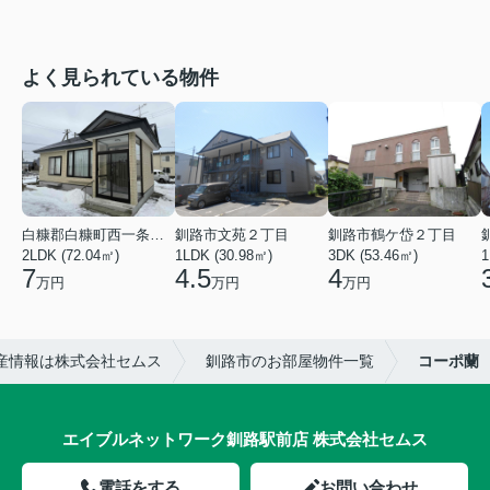
よく見られている物件
白糠郡白糠町西一条南４丁目
釧路市文苑２丁目
釧路市鶴ケ岱２丁目
2LDK (72.04㎡)
1LDK (30.98㎡)
3DK (53.46㎡)
1
7
4.5
4
万円
万円
万円
産情報は株式会社セムス
釧路市のお部屋物件一覧
コーポ蘭
エイブルネットワーク釧路駅前店 株式会社セムス
電話をする
お問い合わせ