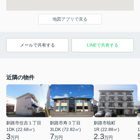
地図アプリで見る
メールで共有する
LINEで共有する
近隣の物件
釧路市住吉１丁目
釧路市寿３丁目
釧路市暁町
1DK (22.68㎡)
3LDK (72.82㎡)
1R (22.88㎡)
1
3
7
2.3
万円
万円
万円