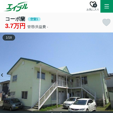
0
お気に入り
コーポ蘭
空室1
3.7万円
管理/共益費 -
1
/
18