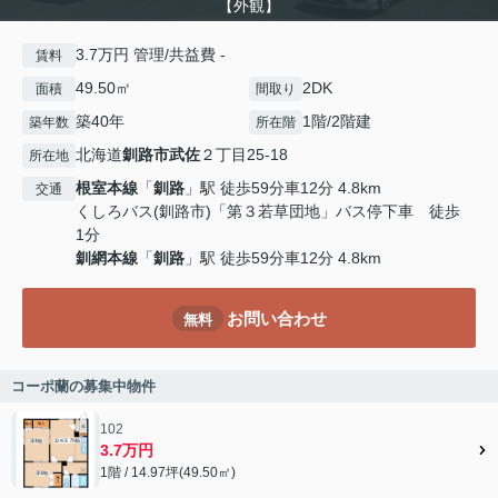
【外観】
3.7万円 管理/共益費 -
賃料
49.50㎡
2DK
面積
間取り
築40年
1階/2階建
築年数
所在階
北海道
釧路市
武佐
２丁目25-18
所在地
根室本線
「
釧路
」駅 徒歩59分車12分 4.8km
交通
くしろバス(釧路市)「第３若草団地」バス停下車 徒歩
1分
釧網本線
「
釧路
」駅 徒歩59分車12分 4.8km
お問い合わせ
無料
コーポ蘭の募集中物件
102
3.7万円
1階 / 14.97坪(49.50㎡)