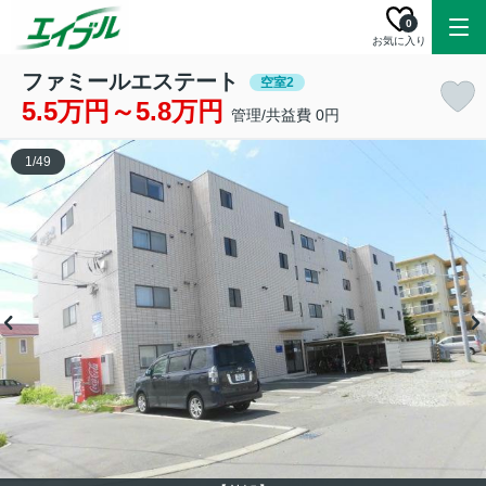
0
お気に入り
ファミールエステート
空室2
5.5万円～5.8万円
管理/共益費 0円
1
/
49