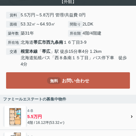
【外観】
5.5万円～5.8万円 管理/共益費 0円
賃料
53.32㎡～64.93㎡
2LDK
面積
間取り
築31年
4階/4階建
築年数
所在階
北海道
帯広市
西九条南
１６丁目3-9
所在地
根室本線
「
帯広
」駅 徒歩15分車4分 1.2km
交通
北海道拓殖バス「西８条南１５丁目」バス停下車 徒歩
4分
お問い合わせ
無料
ファミールエステートの募集中物件
4-B
5.5万円
4階 / 16.12坪(53.32㎡)