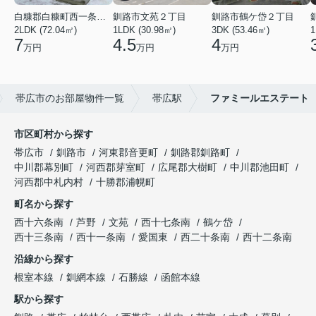
白糠郡白糠町西一条南４丁目
釧路市文苑２丁目
釧路市鶴ケ岱２丁目
2LDK (72.04㎡)
1LDK (30.98㎡)
3DK (53.46㎡)
1
7
4.5
4
万円
万円
万円
帯広市のお部屋物件一覧
帯広駅
ファミールエステート
市区町村から探す
帯広市
釧路市
河東郡音更町
釧路郡釧路町
中川郡幕別町
河西郡芽室町
広尾郡大樹町
中川郡池田町
河西郡中札内村
十勝郡浦幌町
町名から探す
西十六条南
芦野
文苑
西十七条南
鶴ケ岱
西十三条南
西十一条南
愛国東
西二十条南
西十二条南
沿線から探す
根室本線
釧網本線
石勝線
函館本線
駅から探す