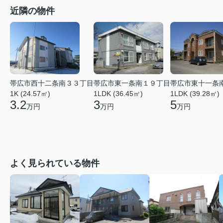
近隣の物件
帯広市西十二条南３３丁目
帯広市東一条南１９丁目
帯広市東十一条
1K (24.57㎡)
1LDK (36.45㎡)
1LDK (39.28㎡)
3.2
3
5
万円
万円
万円
よく見られている物件