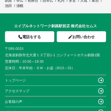
釧路
帯広
柏林台
西帯広
札内
芽室
大成
幕別
池田
浦幌
エイブルネットワーク釧路駅前店 株式会社セムス
電話をする
お問い合わせ
〒085-0015
北海道釧路市北大通１３丁目1-1 コンフォートホテル釧路1階
営業時間：
10:00～18:30
定休日：
年末年始・ＧＷ・お盆（8/13～15）
トップページ
アクセスマップ
お客様の声