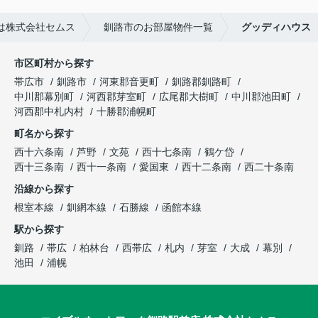
は株式会社セムス
釧路市のお部屋物件一覧
グッディハウス
市区町村から探す
帯広市
釧路市
河東郡音更町
釧路郡釧路町
中川郡幕別町
河西郡芽室町
広尾郡大樹町
中川郡池田町
河西郡中札内村
十勝郡浦幌町
町名から探す
西十六条南
芦野
文苑
西十七条南
鶴ケ岱
西十三条南
西十一条南
愛国東
西十二条南
西二十条南
沿線から探す
根室本線
釧網本線
石勝線
函館本線
駅から探す
釧路
帯広
柏林台
西帯広
札内
芽室
大成
幕別
池田
浦幌