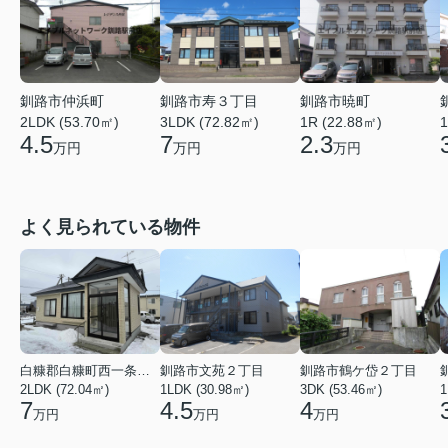
釧路市仲浜町
釧路市寿３丁目
釧路市暁町
2LDK (53.70㎡)
3LDK (72.82㎡)
1R (22.88㎡)
1
4.5
7
2.3
万円
万円
万円
よく見られている物件
白糠郡白糠町西一条南４丁目
釧路市文苑２丁目
釧路市鶴ケ岱２丁目
2LDK (72.04㎡)
1LDK (30.98㎡)
3DK (53.46㎡)
1
7
4.5
4
万円
万円
万円