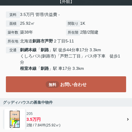
【外観】
3.5万円 管理/共益費 -
賃料
25.92㎡
1K
面積
間取り
築38年
2階/2階建
築年数
所在階
北海道
釧路市
芦野
２丁目5-11
所在地
釧網本線
「
釧路
」駅 徒歩44分車17分 3.3km
交通
くしろバス(釧路市)「芦野二丁目」バス停下車 徒歩1
分
根室本線
「
釧路
」駅 車17分 3.3km
お問い合わせ
無料
グッディハウスの募集中物件
205
3.5万円
2階 / 7.84坪(25.92㎡)