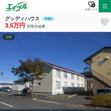
0
お気に入り
グッディハウス
空室1
3.5万円
管理/共益費 -
1
/
16