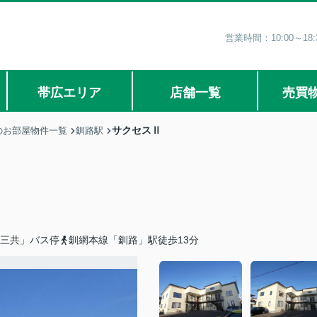
営業時間：10:00～1
帯広エリア
店舗一覧
売買
サクセスⅡ
のお部屋物件一覧
釧路駅
「三共」バス停
釧網本線「釧路」駅徒歩13分