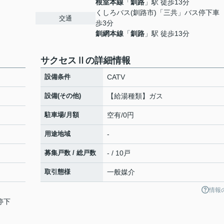
根室本線
「
釧路
」駅 徒歩13分
くしろバス(釧路市)「三共」バス停下車
交通
歩3分
釧網本線
「
釧路
」駅 徒歩13分
サクセスⅡの詳細情報
設備条件
CATV
設備(その他)
【給湯種類】ガス
駐車場/月額
空有/0円
用途地域
-
募集戸数 / 総戸数
- / 10戸
取引態様
一般媒介
情報
停下