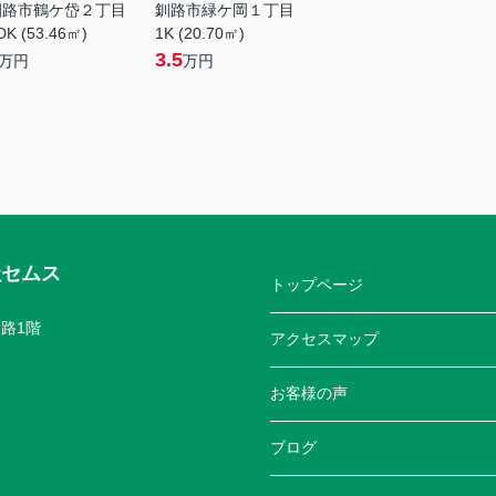
釧路市鶴ケ岱２丁目
釧路市緑ケ岡１丁目
DK (53.46㎡)
1K (20.70㎡)
3.5
万円
万円
社セムス
トップページ
路1階
アクセスマップ
お客様の声
ブログ