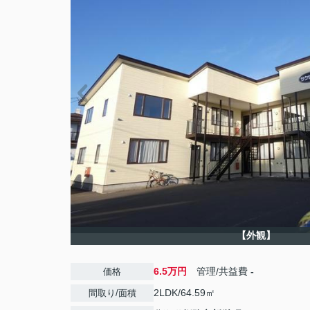
【外観】
6.5万円
管理/共益費
-
価格
2LDK/64.59㎡
間取り/面積