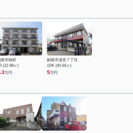
釧路市暁町
釧路市浦見７丁目
R (22.88㎡)
1DK (40.60㎡)
.3
5
万円
万円