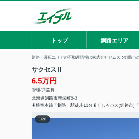
トップ
釧路エリア
釧路・帯広エリアの不動産情報は株式会社セムス
釧路市
サクセスⅡ
6.5万円
管理/共益費 -
北海道
釧路市
新栄町
8-3
根室本線「釧路」駅徒歩13分
くしろバス(釧路市)
1
/
20