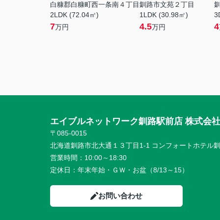
白糠郡白糠町西一条南４丁目
釧路市文苑２丁目
2LDK (72.04㎡)
1LDK (30.98㎡)
3
7
4.5
4
万円
万円
エイブルネットワーク釧路駅前店 株式会
〒085-0015
北海道釧路市北大通１３丁目1-1 コンフォートホテル釧
営業時間：
10:00～18:30
定休日：
年末年始・ＧＷ・お盆（8/13～15）
お問い合わせ