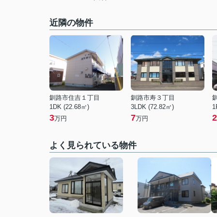
近隣の物件
釧路市住吉１丁目
釧路市寿３丁目
1DK (22.68㎡)
3LDK (72.82㎡)
1
3
7
2
万円
万円
よく見られている物件