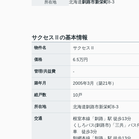
北海道
釧路市
新栄町
8-3
所在地
サクセスⅡの基本情報
物件名
サクセスⅡ
価格
6.5万円
管理/共益費
-
築年月
2005年3月（築21年）
総戸数
10戸
所在地
北海道
釧路市
新栄町
8-3
交通
根室本線
「
釧路
」駅 徒歩13分
くしろバス(釧路市)「三共」バス
車 徒歩3分
釧網本線
「
釧路
」駅 徒歩13分