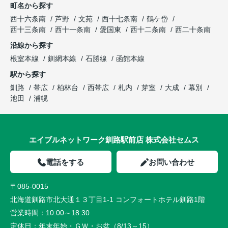
町名から探す
西十六条南
芦野
文苑
西十七条南
鶴ケ岱
西十三条南
西十一条南
愛国東
西十二条南
西二十条南
沿線から探す
根室本線
釧網本線
石勝線
函館本線
駅から探す
釧路
帯広
柏林台
西帯広
札内
芽室
大成
幕別
池田
浦幌
エイブルネットワーク釧路駅前店 株式会社セムス
電話をする
お問い合わせ
〒085-0015
北海道釧路市北大通１３丁目1-1 コンフォートホテル釧路1階
営業時間：
10:00～18:30
定休日：
年末年始・ＧＷ・お盆（8/13～15）