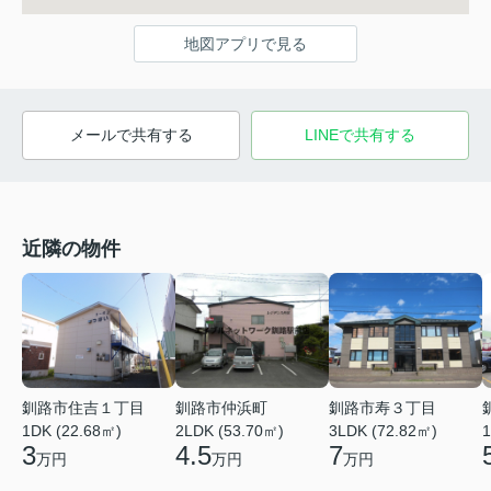
地図アプリで見る
メールで共有する
LINEで共有する
近隣の物件
釧路市住吉１丁目
釧路市仲浜町
釧路市寿３丁目
1DK (22.68㎡)
2LDK (53.70㎡)
3LDK (72.82㎡)
1
3
4.5
7
万円
万円
万円