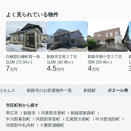
よく見られている物件
白糠郡白糠町西一条南４丁目
釧路市文苑２丁目
釧路市鶴ケ岱２丁目
2LDK (72.04㎡)
1LDK (30.98㎡)
3DK (53.46㎡)
1
7
4.5
4
万円
万円
万円
社セムス
釧路市のお部屋物件一覧
釧路駅
ボヌール寿
市区町村から探す
帯広市
釧路市
河東郡音更町
釧路郡釧路町
中川郡幕別町
河西郡芽室町
広尾郡大樹町
中川郡池田町
河西郡中札内村
十勝郡浦幌町