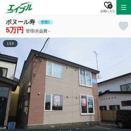
0
お気に入り
ボヌール寿
空室1
5万円
管理/共益費 -
1
/
19