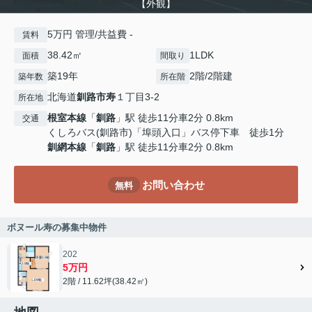
【外観】
5万円 管理/共益費 -
賃料
38.42㎡
1LDK
面積
間取り
築19年
2階/2階建
築年数
所在階
北海道
釧路市
寿
１丁目3-2
所在地
根室本線
「
釧路
」駅 徒歩11分車2分 0.8km
交通
くしろバス(釧路市)「埠頭入口」バス停下車 徒歩1分
釧網本線
「
釧路
」駅 徒歩11分車2分 0.8km
お問い合わせ
無料
ボヌール寿の募集中物件
202
5万円
2階 / 11.62坪(38.42㎡)