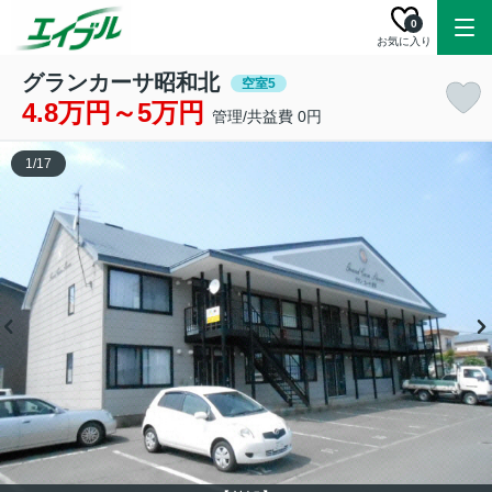
0
お気に入り
グランカーサ昭和北
空室5
4.8万円～5万円
管理/共益費 0円
1
/
17