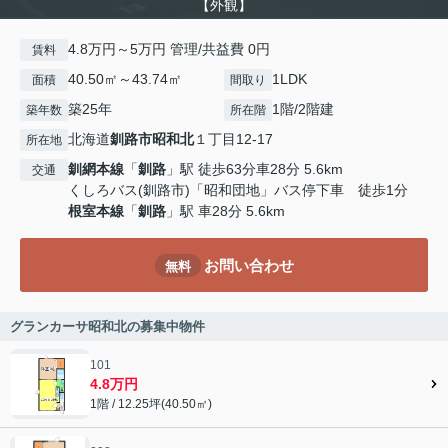
【外観】
4.8万円～5万円 管理/共益費 0円
賃料
40.50㎡～43.74㎡
1LDK
面積
間取り
築25年
1階/2階建
築年数
所在階
北海道
釧路市
昭和北
１丁目12-17
所在地
釧網本線
「
釧路
」駅 徒歩63分車28分 5.6km
交通
くしろバス(釧路市)「昭和団地」バス停下車 徒歩1分
根室本線
「
釧路
」駅 車28分 5.6km
お問い合わせ
無料
グランカーサ昭和北の募集中物件
101
4.8万円
1階 / 12.25坪(40.50㎡)