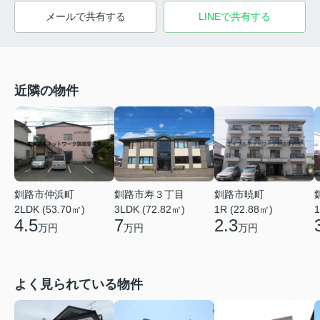
メールで共有する
LINEで共有する
近隣の物件
釧路市仲浜町
釧路市寿３丁目
釧路市暁町
2LDK (53.70㎡)
3LDK (72.82㎡)
1R (22.88㎡)
1
4.5
7
2.3
万円
万円
万円
よく見られている物件