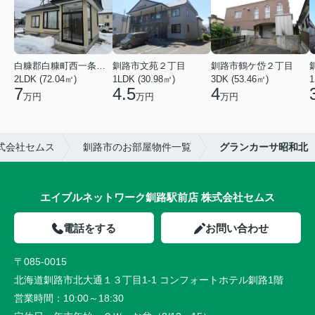
白糠郡白糠町西一条南４丁目
釧路市文苑２丁目
釧路市鶴ケ岱２丁目
2LDK (72.04㎡)
1LDK (30.98㎡)
3DK (53.46㎡)
1
7
4.5
4
万円
万円
万円
式会社セムス
釧路市のお部屋物件一覧
グランカーサ昭和北
エイブルネットワーク釧路駅前店 株式会社セムス
電話をする
お問い合わせ
〒085-0015
北海道釧路市北大通１３丁目1-1 コンフォートホテル釧路1階
営業時間：
10:00～18:30