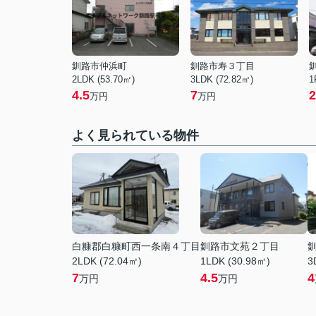
釧路市仲浜町
釧路市寿３丁目
2LDK (53.70㎡)
3LDK (72.82㎡)
1
4.5
7
2
万円
万円
よく見られている物件
白糠郡白糠町西一条南４丁目
釧路市文苑２丁目
2LDK (72.04㎡)
1LDK (30.98㎡)
3
7
4.5
4
万円
万円