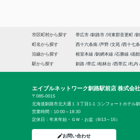
市区町村から探す
帯広市
釧路市
河東郡音更町
釧
町名から探す
西十六条南
芦野
文苑
西十七
沿線から探す
根室本線
釧網本線
石勝線
函館
駅から探す
釧路
帯広
柏林台
西帯広
札内
エイブルネットワーク釧路駅前店 株式会
〒085-0015
北海道釧路市北大通１３丁目1-1 コンフォートホテル釧
営業時間：
10:00～18:30
定休日：
年末年始・ＧＷ・お盆（8/13～15）
お問い合わせ