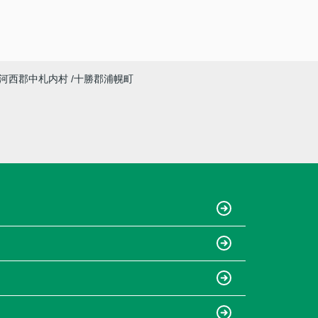
河西郡中札内村
十勝郡浦幌町