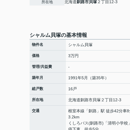
北海道
釧路市
貝塚
２丁目12-3
所在地
シャルム貝塚の基本情報
物件名
シャルム貝塚
価格
3万円
管理/共益費
-
築年月
1991年5月（築35年）
総戸数
16戸
所在地
北海道
釧路市
貝塚
２丁目12-3
交通
根室本線
「
釧路
」駅 徒歩42分車8
3.2km
くしろバス(釧路市)「清明小学校
停下車 徒歩5分