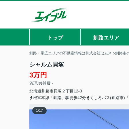
トップ
釧路エリア
釧路・帯広エリアの不動産情報は株式会社セムス
釧路市
シャルム貝塚
3万円
管理/共益費 -
北海道
釧路市
貝塚
２丁目12-3
根室本線「釧路」駅徒歩42分
くしろバス(釧路市)
1
/
17