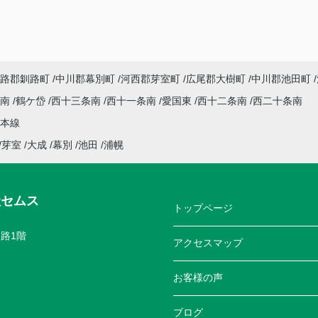
路郡釧路町
中川郡幕別町
河西郡芽室町
広尾郡大樹町
中川郡池田町
条南
鶴ケ岱
西十三条南
西十一条南
愛国東
西十二条南
西二十条南
本線
芽室
大成
幕別
池田
浦幌
社セムス
トップページ
路1階
アクセスマップ
お客様の声
ブログ