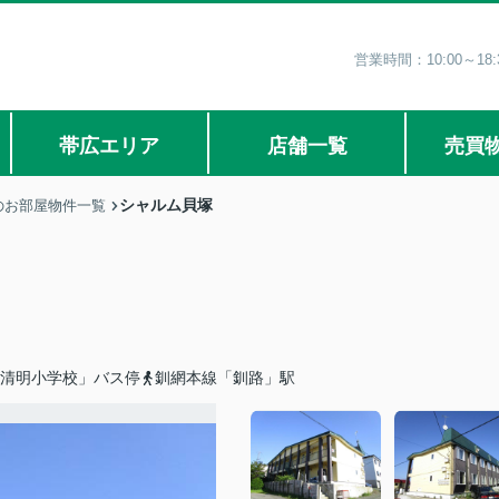
営業時間：10:00～1
帯広エリア
店舗一覧
売買
シャルム貝塚
のお部屋物件一覧
「清明小学校」バス停
釧網本線「釧路」駅