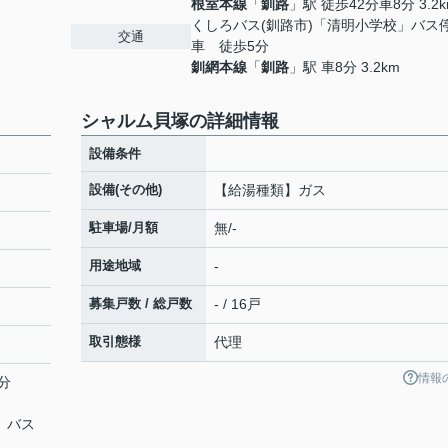
根室本線
「
釧路
」駅 徒歩42分車8分 3.2
くしろバス(釧路市)「清明小学校」バス
交通
車 徒歩5分
釧網本線
「
釧路
」駅 車8分 3.2km
シャルム貝塚の詳細情報
設備条件
設備(その他)
【給湯種類】ガス
駐車場/月額
無/-
用途地域
-
募集戸数 / 総戸数
- / 16戸
取引態様
代理
情報
分
」バス