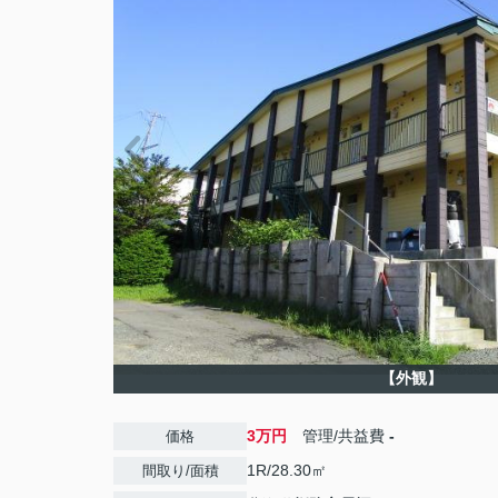
【外観】
3万円
管理/共益費
-
価格
1R/28.30㎡
間取り/面積