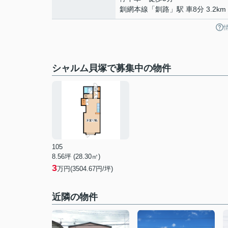
釧網本線
「
釧路
」駅 車8分 3.2km
シャルム貝塚で募集中の物件
105
8.56坪 (28.30㎡)
3
万円(3504.67円/坪)
近隣の物件