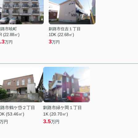
釧路市暁町
釧路市住吉１丁目
R (22.88㎡)
1DK (22.68㎡)
.3
3
万円
万円
釧路市鶴ケ岱２丁目
釧路市緑ケ岡１丁目
DK (53.46㎡)
1K (20.70㎡)
3.5
万円
万円