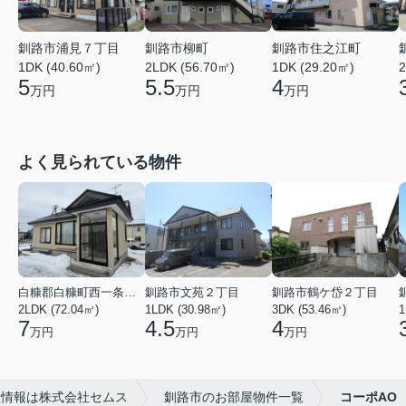
釧路市浦見７丁目
釧路市柳町
釧路市住之江町
1DK (40.60㎡)
2LDK (56.70㎡)
1DK (29.20㎡)
2
5
5.5
4
万円
万円
万円
よく見られている物件
白糠郡白糠町西一条南４丁目
釧路市文苑２丁目
釧路市鶴ケ岱２丁目
2LDK (72.04㎡)
1LDK (30.98㎡)
3DK (53.46㎡)
1
7
4.5
4
万円
万円
万円
産情報は株式会社セムス
釧路市のお部屋物件一覧
コーポAO