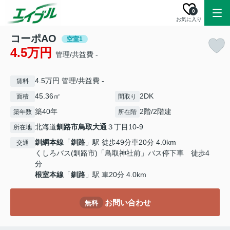
0
お気に入り
コーポAO
空室1
4.5万円
管理/共益費 -
4.5万円 管理/共益費 -
賃料
45.36㎡
2DK
面積
間取り
築40年
2階/2階建
築年数
所在階
北海道
釧路市
鳥取大通
３丁目10-9
所在地
釧網本線
「
釧路
」駅 徒歩49分車20分 4.0km
交通
くしろバス(釧路市)「鳥取神社前」バス停下車 徒歩4
分
根室本線
「
釧路
」駅 車20分 4.0km
お問い合わせ
無料