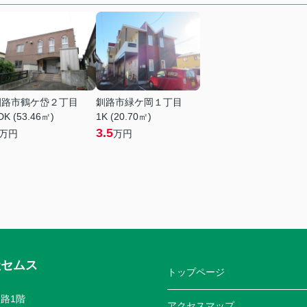
釧路市鶴ケ岱２丁目
釧路市緑ケ岡１丁目
DK (53.46㎡)
1K (20.70㎡)
3.5
万円
万円
社セムス
トップページ
路1階
アクセスマップ