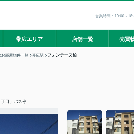
営業時間：10:00～1
帯広エリア
店舗一覧
売買
フォンテーヌ柏
のお部屋物件一覧
帯広駅
１丁目」バス停