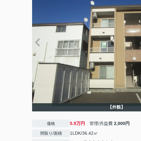
【外観】
5.9万円
管理/共益費
2,000円
価格
1LDK/36.42㎡
間取り/面積