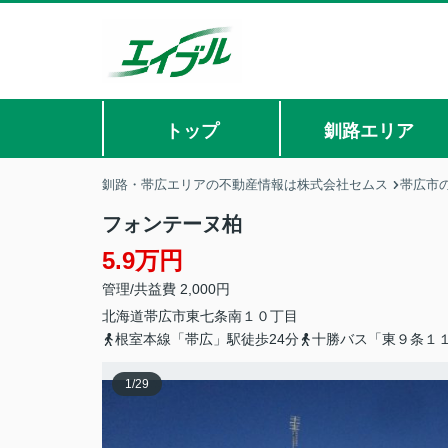
トップ
釧路エリア
釧路・帯広エリアの不動産情報は株式会社セムス
帯広市
フォンテーヌ柏
5.9万円
管理/共益費 2,000円
北海道
帯広市
東七条南
１０丁目
根室本線「帯広」駅徒歩24分
十勝バス「東９条１
1
/
29