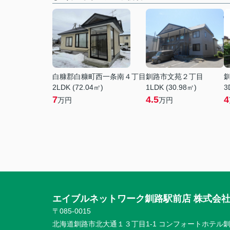
白糠郡白糠町西一条南４丁目
釧路市文苑２丁目
2LDK (72.04㎡)
1LDK (30.98㎡)
3
7
4.5
4
万円
万円
エイブルネットワーク釧路駅前店 株式会
〒085-0015
北海道釧路市北大通１３丁目1-1 コンフォートホテル釧