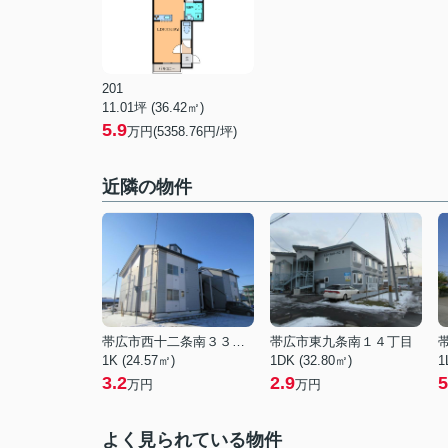
201
11.01坪 (36.42㎡)
5.9
万円(5358.76円/坪)
近隣の物件
帯広市西十二条南３３丁目
帯広市東九条南１４丁目
1K (24.57㎡)
1DK (32.80㎡)
1
3.2
2.9
5
万円
万円
よく見られている物件