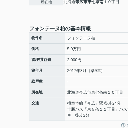
北海道
帯広市
東七条南
１０丁目
所在地
フォンテーヌ柏の基本情報
物件名
フォンテーヌ柏
価格
5.9万円
管理/共益費
2,000円
築年月
2017年3月（築9年）
総戸数
-
所在地
北海道
帯広市
東七条南
１０丁目
交通
根室本線
「
帯広
」駅 徒歩24分
十勝バス「東９条１１丁目」バス
車 徒歩2分