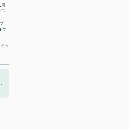
広周
び下
イブ
まで
の見方
し