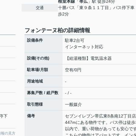
根室本線
「
帯広
」駅 徒歩24分
十勝バス「東９条１１丁目」バス停下車
交通
歩2分
フォンテーヌ柏の詳細情報
設備条件
駐車2台可
インターネット対応
設備(その他)
【給湯種類】電気温水器
駐車場/月額
空有/0円
用途地域
-
募集戸数 / 総戸数
- / -
取引態様
一般媒介
停下
備考
セブンイレブン帯広東8条南12丁目
447mにある物件です。バス停は徒歩
以内で、重い荷物があっても安心で
情報の見方
こちらの物件はアパートです。イン