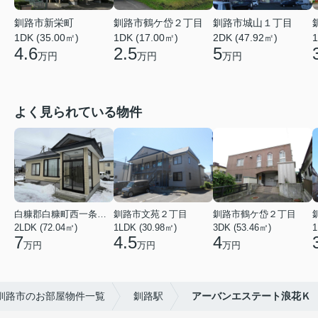
釧路市新栄町
釧路市鶴ケ岱２丁目
釧路市城山１丁目
1DK (35.00㎡)
1DK (17.00㎡)
2DK (47.92㎡)
1
4.6
2.5
5
万円
万円
万円
よく見られている物件
白糠郡白糠町西一条南４丁目
釧路市文苑２丁目
釧路市鶴ケ岱２丁目
2LDK (72.04㎡)
1LDK (30.98㎡)
3DK (53.46㎡)
1
7
4.5
4
万円
万円
万円
釧路市のお部屋物件一覧
釧路駅
アーバンエステート浪花Ｋ