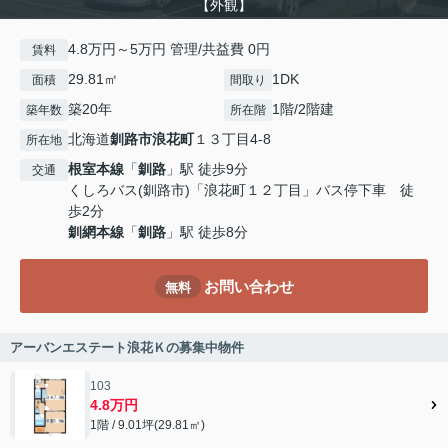
【外観】
4.8万円～5万円 管理/共益費 0円
賃料
29.81㎡
1DK
面積
間取り
築20年
1階/2階建
築年数
所在階
北海道
釧路市
浪花町
１３丁目4-8
所在地
根室本線
「
釧路
」駅 徒歩9分
交通
くしろバス(釧路市)「浪花町１２丁目」バス停下車 徒
歩2分
釧網本線
「
釧路
」駅 徒歩8分
お問い合わせ
無料
アーバンエステート浪花Ｋの募集中物件
103
4.8万円
1階 / 9.01坪(29.81㎡)