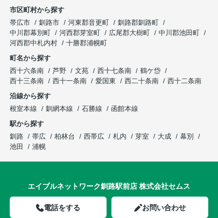
市区町村から探す
帯広市
釧路市
河東郡音更町
釧路郡釧路町
中川郡幕別町
河西郡芽室町
広尾郡大樹町
中川郡池田町
河西郡中札内村
十勝郡浦幌町
町名から探す
西十六条南
芦野
文苑
西十七条南
鶴ケ岱
西十三条南
西十一条南
愛国東
西二十条南
西十二条南
沿線から探す
根室本線
釧網本線
石勝線
函館本線
駅から探す
釧路
帯広
柏林台
西帯広
札内
芽室
大成
幕別
池田
浦幌
エイブルネットワーク釧路駅前店 株式会社セムス
電話をする
お問い合わせ