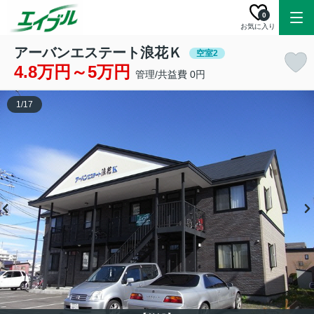
0
お気に入り
アーバンエステート浪花Ｋ
空室2
4.8万円～5万円
管理/共益費 0円
1
/
17