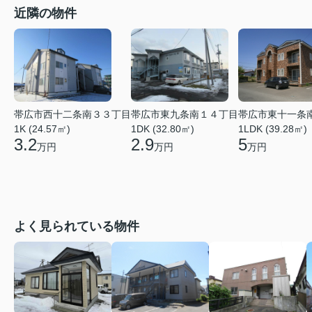
近隣の物件
帯広市西十二条南３３丁目
帯広市東九条南１４丁目
帯広市東十一条
1K (24.57㎡)
1DK (32.80㎡)
1LDK (39.28㎡)
3.2
2.9
5
万円
万円
万円
よく見られている物件