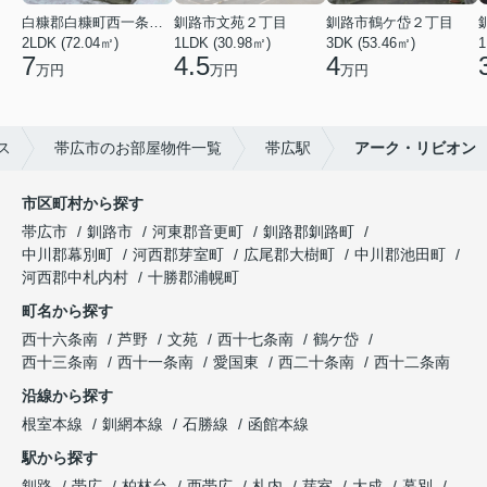
白糠郡白糠町西一条南４丁目
釧路市文苑２丁目
釧路市鶴ケ岱２丁目
2LDK (72.04㎡)
1LDK (30.98㎡)
3DK (53.46㎡)
1
7
4.5
4
万円
万円
万円
ス
帯広市のお部屋物件一覧
帯広駅
アーク・リビオン
市区町村から探す
帯広市
釧路市
河東郡音更町
釧路郡釧路町
中川郡幕別町
河西郡芽室町
広尾郡大樹町
中川郡池田町
河西郡中札内村
十勝郡浦幌町
町名から探す
西十六条南
芦野
文苑
西十七条南
鶴ケ岱
西十三条南
西十一条南
愛国東
西二十条南
西十二条南
沿線から探す
根室本線
釧網本線
石勝線
函館本線
駅から探す
釧路
帯広
柏林台
西帯広
札内
芽室
大成
幕別