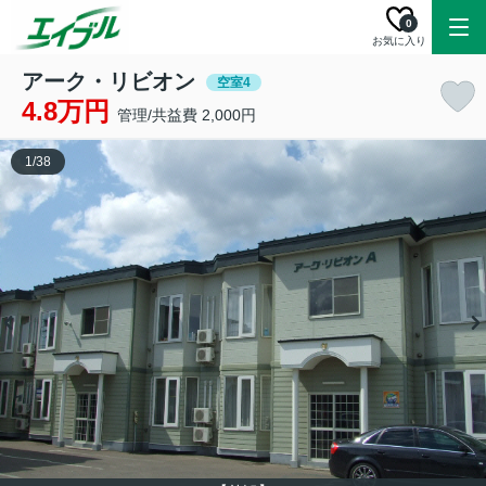
0
お気に入り
アーク・リビオン
空室4
4.8万円
管理/共益費 2,000円
1
/
38