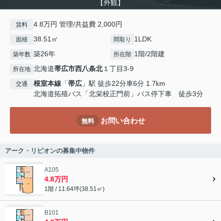
【外観】
4.8万円 管理/共益費 2,000円
賃料
38.51㎡
1LDK
面積
間取り
築26年
1階/2階建
築年数
所在階
北海道
帯広市
西八条北
１丁目3-9
所在地
根室本線
「
帯広
」駅 徒歩22分車6分 1.7km
交通
北海道拓殖バス「北栄校正門前」バス停下車 徒歩3分
お問い合わせ
無料
アーク・リビオンの募集中物件
A105
4.8万円
1階 / 11.64坪(38.51㎡)
B101