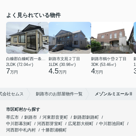
よく見られている物件
白糠郡白糠町西一条南４丁目
釧路市文苑２丁目
釧路市鶴ケ岱２丁目
2LDK (72.04㎡)
1LDK (30.98㎡)
3DK (53.46㎡)
1
7
4.5
4
万円
万円
万円
式会社セムス
釧路市のお部屋物件一覧
メゾンルミエールⅡ
市区町村から探す
帯広市
釧路市
河東郡音更町
釧路郡釧路町
中川郡幕別町
河西郡芽室町
広尾郡大樹町
中川郡池田町
河西郡中札内村
十勝郡浦幌町