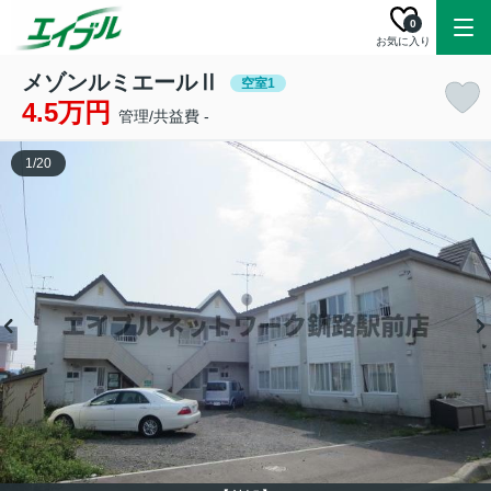
0
お気に入り
メゾンルミエールⅡ
空室1
4.5万円
管理/共益費 -
1
/
20