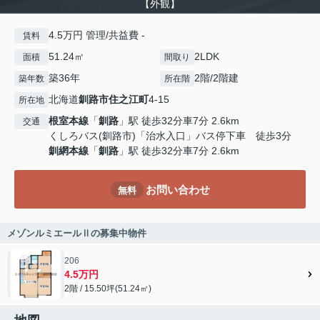
【外観】
4.5万円 管理/共益費 -
賃料
51.24㎡
2LDK
面積
間取り
築36年
2階/2階建
築年数
所在階
北海道
釧路市
住之江町
4-15
所在地
根室本線
「
釧路
」駅 徒歩32分車7分 2.6km
交通
くしろバス(釧路市)「治水入口」バス停下車 徒歩3分
釧網本線
「
釧路
」駅 徒歩32分車7分 2.6km
お問い合わせ
無料
メゾンルミエールⅡの募集中物件
206
4.5万円
2階 / 15.50坪(51.24㎡)