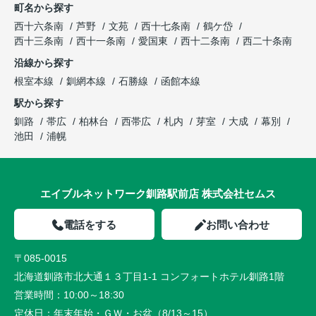
町名から探す
西十六条南
芦野
文苑
西十七条南
鶴ケ岱
西十三条南
西十一条南
愛国東
西十二条南
西二十条南
沿線から探す
根室本線
釧網本線
石勝線
函館本線
駅から探す
釧路
帯広
柏林台
西帯広
札内
芽室
大成
幕別
池田
浦幌
エイブルネットワーク釧路駅前店 株式会社セムス
電話をする
お問い合わせ
〒085-0015
北海道釧路市北大通１３丁目1-1 コンフォートホテル釧路1階
営業時間：
10:00～18:30
定休日：
年末年始・ＧＷ・お盆（8/13～15）