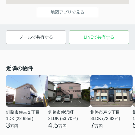
地図アプリで見る
メールで共有する
LINEで共有する
近隣の物件
釧路市住吉１丁目
釧路市仲浜町
釧路市寿３丁目
1DK (22.68㎡)
2LDK (53.70㎡)
3LDK (72.82㎡)
1
3
4.5
7
万円
万円
万円