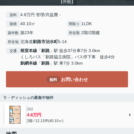
【外観】
4.8万円 管理/共益費 -
賃料
40.10㎡
1LDK
面積
間取り
築23年
2階/2階建
築年数
所在階
北海道
釧路市
治水町
5-14
所在地
根室本線
「
釧路
」駅 徒歩37分車7分 3.0km
交通
くしろバス「釧路協立病院」バス停下車 徒歩4分
釧網本線
「
釧路
」駅 車7分 3.0km
お問い合わせ
無料
ラ・ディッシュの募集中物件
202
4.8万円
2階 / 12.13坪(40.10㎡)