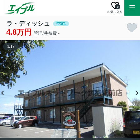
0
お気に入り
ラ・ディッシュ
空室1
4.8万円
管理/共益費 -
1
/
18