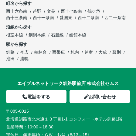
町名から探す
西十六条南
芦野
文苑
西十七条南
鶴ケ岱
西十三条南
西十一条南
愛国東
西十二条南
西二十条南
沿線から探す
根室本線
釧網本線
石勝線
函館本線
駅から探す
釧路
帯広
柏林台
西帯広
札内
芽室
大成
幕別
池田
浦幌
エイブルネットワーク釧路駅前店 株式会社セムス
電話をする
お問い合わせ
〒085-0015
北海道釧路市北大通１３丁目1-1 コンフォートホテル釧路1階
営業時間：
10:00～18:30
定休日：
年末年始・ＧＷ・お盆（8/13～15）