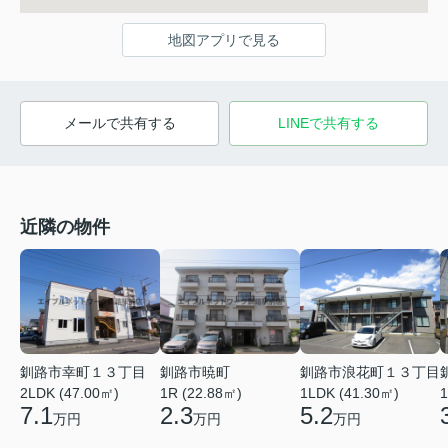
地図アプリで見る
メールで共有する
LINEで共有する
近隣の物件
釧路市幸町１３丁目
釧路市暁町
釧路市浪花町１３丁目
2LDK (47.00㎡)
1R (22.88㎡)
1LDK (41.30㎡)
1
7.1
2.3
5.2
万円
万円
万円