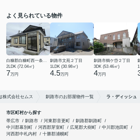
よく見られている物件
白糠郡白糠町西一条南４丁目
釧路市文苑２丁目
釧路市鶴ケ岱２丁目
2LDK (72.04㎡)
1LDK (30.98㎡)
3DK (53.46㎡)
1
7
4.5
4
万円
万円
万円
は株式会社セムス
釧路市のお部屋物件一覧
ラ・ディッシュ
市区町村から探す
帯広市
釧路市
河東郡音更町
釧路郡釧路町
中川郡幕別町
河西郡芽室町
広尾郡大樹町
中川郡池田町
河西郡中札内村
十勝郡浦幌町